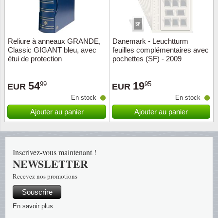
Religio
Thémat
Canad
Reliure à anneaux GRANDE,
Danemark - Leuchtturm
Royaut
Thémat
Chine
Classic GIGANT bleu, avec
feuilles complémentaires avec
étui de protection
pochettes (SF) - 2009
Love
Thémat
Chypre
54
19
99
95
EUR
EUR
Scouts
Thémat
Colonie
En stock
En stock
Ajouter au panier
Ajouter au panier
Sports/
Timbres
Coloni
Timbre
Timbre
Colonie
Inscrivez-vous maintenant !
NEWSLETTER
Transpo
Danem
Recevez nos promotions
Person
Empire
Souscrire
En savoir plus
Année 
Espag