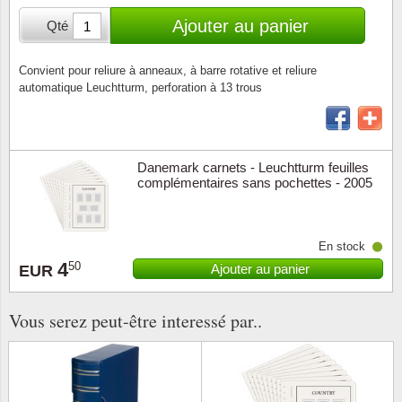
Loupes, lampes et microscopes
Abonnement
Pompie
Pièces
Allema
Ajouter au panier
Qté
Lots de timbres
Pinces
Chèque cadeau
Europa
Thém. 
Allemag
Années
Convient pour reliure à anneaux, à barre rotative et reliure
automatique Leuchtturm, perforation à 13 trous
Matériel numismatique
Newsletter
Films
Thém. 
Allema
Présentation souvenir
Pour le nouveau collectionneur
Politique de confidentialité
Fleurs/
Thémat
Amériq
Collections annuelles / livres
Danemark carnets - Leuchtturm feuilles
Fournitures de bureau
Géolog
Thémat
Animau
complémentaires sans pochettes - 2005
Vignettes de Noël et feuilles
Divers accessoires
Guerre
Thémat
Asie et
En stock
Jeux de cartes à collectionner
4
Localit
Thémat
Austral
50
Ajouter au panier
EUR
Médeci
Thémat
Autrich
Vous serez peut-être interessé par..
Monnai
Thémat
Belgiq
Organi
Thémat
Bulgari