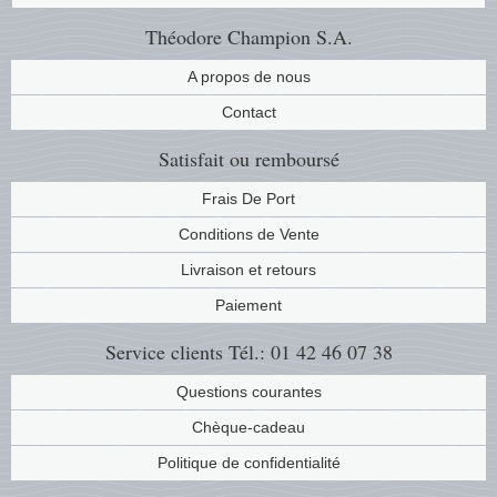
Musiqu
Etats-U
Théodore Champion S.A.
A propos de nous
Europe 
Contact
Finlan
Satisfait ou remboursé
Fleurs 
Frais De Port
Conditions de Vente
Gibralt
Livraison et retours
Grèce
Paiement
Grande
Service clients
Tél.: 01 42 46 07 38
Questions courantes
Groenl
Chèque-cadeau
Hongri
Politique de confidentialité