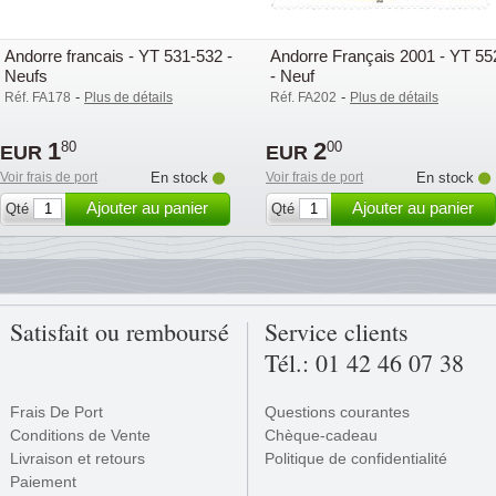
Andorre francais - YT 531-532 -
Andorre Français 2001 - YT 55
Neufs
- Neuf
-
-
Réf. FA178
Plus de détails
Réf. FA202
Plus de détails
1
2
80
00
EUR
EUR
Voir frais de port
En stock
Voir frais de port
En stock
Ajouter au panier
Ajouter au panier
Qté
Qté
Satisfait ou remboursé
Service clients
Tél.: 01 42 46 07 38
Frais De Port
Questions courantes
Conditions de Vente
Chèque-cadeau
Livraison et retours
Politique de confidentialité
Paiement