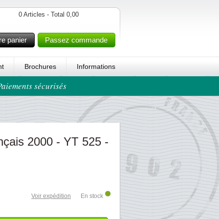
0 Articles - Total 0,00
re panier
Passez commande
t
Brochures
Informations
 Paiements sécurisés
nçais 2000 - YT 525 -
Voir expédition
En stock