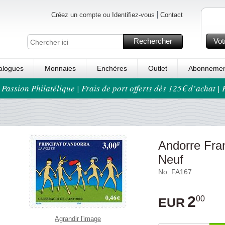
Créez un compte ou Identifiez-vous
Contact
Rechercher
Vot
alogues
Monnaies
Enchères
Outlet
Abonnemen
 Passion Philatélique | Frais de port offerts dès 125€ d’achat |
Andorre Fra
Neuf
No. FA167
2
00
EUR
Agrandir l'image