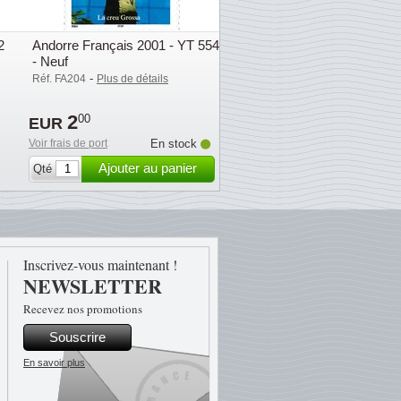
2
Andorre Français 2001 - YT 554
- Neuf
-
Réf. FA204
Plus de détails
2
00
EUR
Voir frais de port
En stock
Ajouter au panier
Qté
Inscrivez-vous maintenant !
NEWSLETTER
Recevez nos promotions
Souscrire
En savoir plus