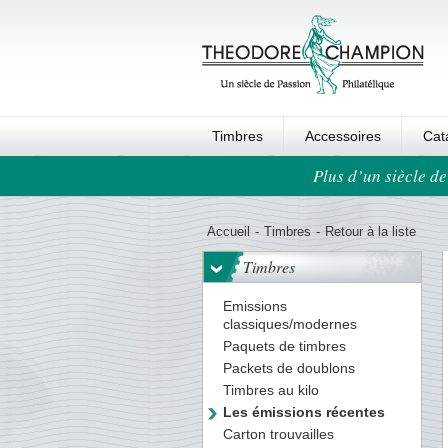
Timbres
Accessoires
Cat
Plus d’un siècle de
Ordre au panier
Accueil
-
Timbres
-
Retour à la liste
Timbres
Emissions
classiques/modernes
Paquets de timbres
Packets de doublons
Timbres au kilo
Les émissions récentes
Carton trouvailles