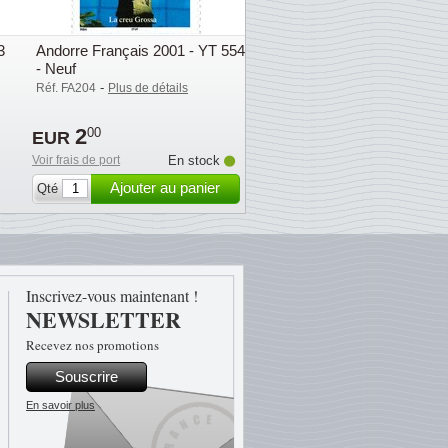
3
Andorre Français 2001 - YT 554
- Neuf
-
Réf. FA204
Plus de détails
2
00
EUR
Voir frais de port
En stock
Ajouter au panier
Qté
Inscrivez-vous maintenant !
NEWSLETTER
Recevez nos promotions
Souscrire
En savoir plus