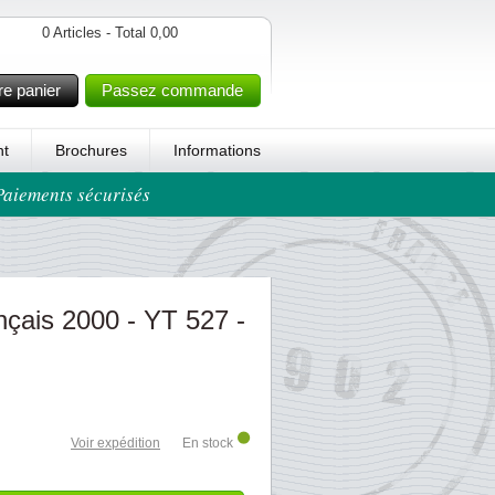
0 Articles - Total 0,00
re panier
Passez commande
t
Brochures
Informations
 Paiements sécurisés
nçais 2000 - YT 527 -
Voir expédition
En stock