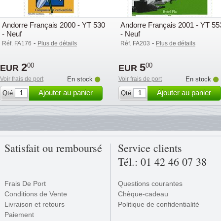
Andorre Français 2000 - YT 530
Andorre Français 2001 - YT 55
- Neuf
- Neuf
-
-
Réf. FA176
Plus de détails
Réf. FA203
Plus de détails
2
5
00
00
EUR
EUR
Voir frais de port
En stock
Voir frais de port
En stock
Ajouter au panier
Ajouter au panier
Qté
Qté
Satisfait ou remboursé
Service clients
Tél.: 01 42 46 07 38
Frais De Port
Questions courantes
Conditions de Vente
Chèque-cadeau
Livraison et retours
Politique de confidentialité
Paiement