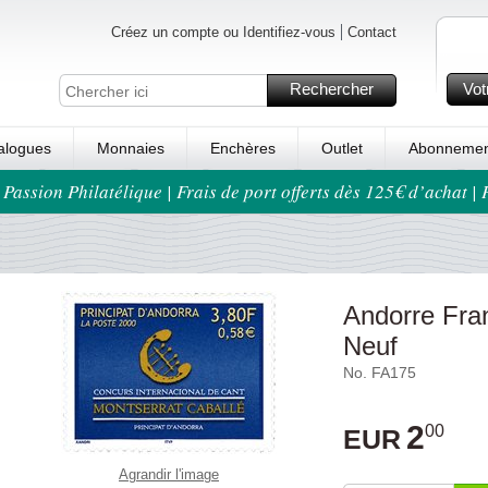
Créez un compte ou Identifiez-vous
Contact
Rechercher
Vot
alogues
Monnaies
Enchères
Outlet
Abonnemen
 Passion Philatélique | Frais de port offerts dès 125€ d’achat |
Andorre Fra
Neuf
No. FA175
2
00
EUR
Agrandir l'image