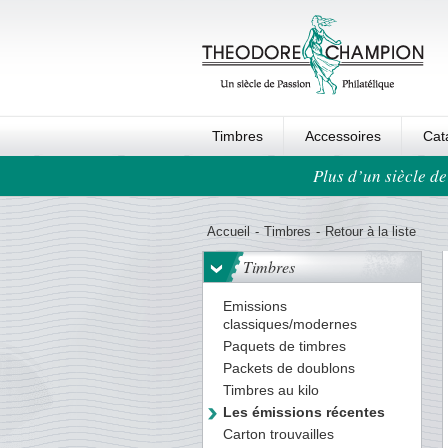
Timbres
Accessoires
Cat
Plus d’un siècle de
Ordre au panier
Accueil
-
Timbres
-
Retour à la liste
Timbres
Emissions
classiques/modernes
Paquets de timbres
Packets de doublons
Timbres au kilo
Les émissions récentes
Carton trouvailles