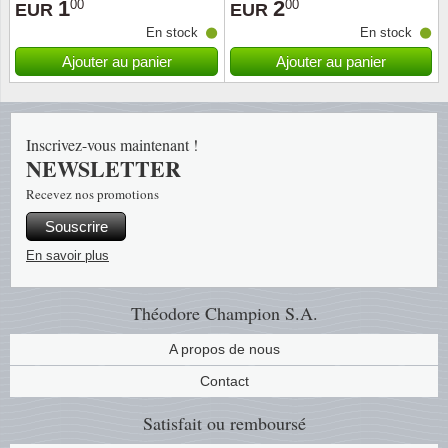
1
2
00
00
EUR
EUR
En stock
En stock
Religio
Thémat
Canad
Ajouter au panier
Ajouter au panier
Royaut
Thémat
Chine
Love
Thémat
Chypre
Inscrivez-vous maintenant !
NEWSLETTER
Scouts
Thémat
Colonie
Recevez nos promotions
Souscrire
Sports/
Timbres
Coloni
En savoir plus
Timbre
Timbre
Colonie
Théodore Champion S.A.
Transpo
Danem
A propos de nous
Person
Empire
Contact
Satisfait ou remboursé
Année 
Espag