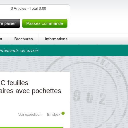
0 Articles - Total 0,00
re panier
Passez commande
t
Brochures
Informations
 Paiements sécurisés
 feuilles
ires avec pochettes
Voir expédition
En stock