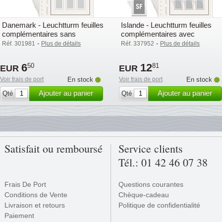
Danemark - Leuchtturm feuilles
Islande - Leuchtturm feuilles
complémentaires sans
complémentaires avec
pochettes - 2005
pochettes (SF) - 2000
-
-
Réf. 301981
Plus de détails
Réf. 337952
Plus de détails
6
12
50
81
EUR
EUR
Voir frais de port
En stock
Voir frais de port
En stock
Ajouter au panier
Ajouter au panier
Qté
Qté
Satisfait ou remboursé
Service clients
Tél.: 01 42 46 07 38
Frais De Port
Questions courantes
Conditions de Vente
Chèque-cadeau
Livraison et retours
Politique de confidentialité
Paiement