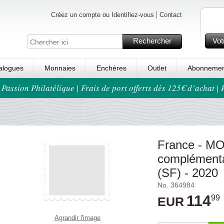
Créez un compte ou Identifiez-vous
Contact
Rechercher
Vot
alogues
Monnaies
Enchères
Outlet
Abonnemen
 Passion Philatélique | Frais de port offerts dès 125€ d’achat |
France - MOC
complémenta
(SF) - 2020
No. 364984
114
99
EUR
Agrandir l'image