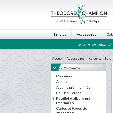
Timbres
Accessoires
Cat
Plus d’un siècle de
Ordre au panier
Accueil
-
Accessoires
-
Retour à la liste
Accessoires
Classeurs
Albums
Albums pré-imprimés
Feuilles vierges
Feuillet d'album pré-
imprimées
Cartes et Pages de