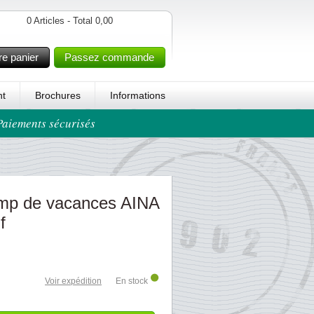
0 Articles - Total 0,00
re panier
Passez commande
t
Brochures
Informations
 Paiements sécurisés
mp de vacances AINA
f
Voir expédition
En stock