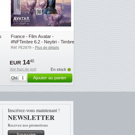
s
France - Film Avatar -
#NFTimbre 6.2 - Neytiri - Timbre
cryptographique neuf
-
Réf. FE2879
Plus de détails
14
40
EUR
Voir frais de port
En stock
Ajouter au panier
Qté
Inscrivez-vous maintenant !
NEWSLETTER
Recevez nos promotions
Souscrire