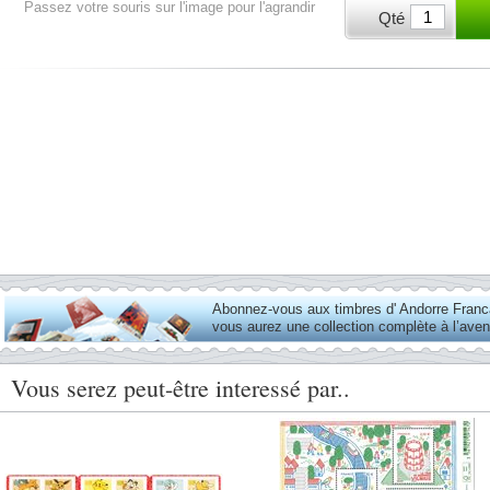
Passez votre souris sur l'image pour l'agrandir
Qté
Abonnez-vous aux timbres d' Andorre Franca
vous aurez une collection complète à l’aven
Vous serez peut-être interessé par..