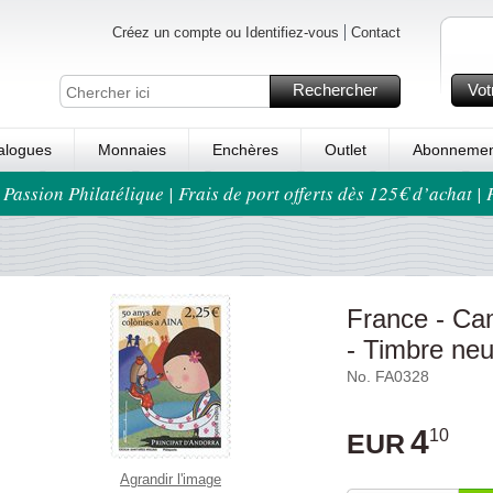
Créez un compte ou Identifiez-vous
Contact
Rechercher
Vot
alogues
Monnaies
Enchères
Outlet
Abonnemen
 Passion Philatélique | Frais de port offerts dès 125€ d’achat |
France - Ca
- Timbre neu
No. FA0328
4
10
EUR
Agrandir l'image