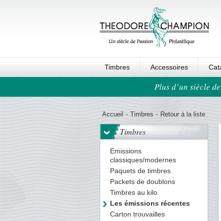
Timbres
Accessoires
Cat
Plus d’un siècle de
Ordre au panier
Accueil
-
Timbres
-
Retour à la liste
Timbres
Emissions
classiques/modernes
Paquets de timbres
Packets de doublons
Timbres au kilo
Les émissions récentes
Carton trouvailles