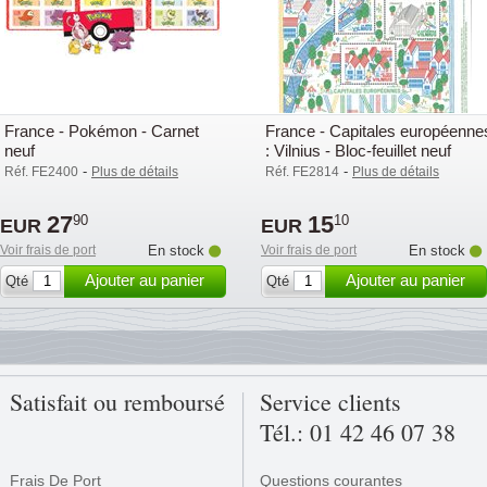
France - Pokémon - Carnet
France - Capitales européenne
neuf
: Vilnius - Bloc-feuillet neuf
-
-
Réf. FE2400
Plus de détails
Réf. FE2814
Plus de détails
27
15
90
10
EUR
EUR
Voir frais de port
En stock
Voir frais de port
En stock
Ajouter au panier
Ajouter au panier
Qté
Qté
Satisfait ou remboursé
Service clients
Tél.: 01 42 46 07 38
Frais De Port
Questions courantes