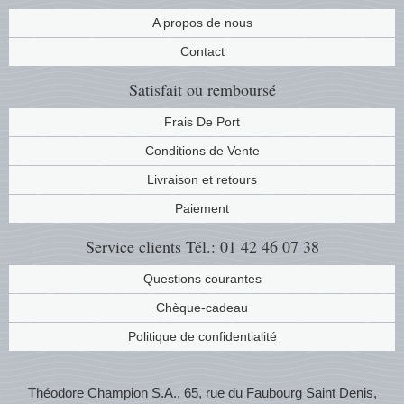
Musiqu
Etats-U
A propos de nous
Contact
Europe 
Satisfait ou remboursé
Finlan
Frais De Port
Conditions de Vente
Fleurs 
Livraison et retours
Gibralt
Paiement
Grèce
Service clients
Tél.: 01 42 46 07 38
Questions courantes
Grande
Chèque-cadeau
Groenl
Politique de confidentialité
Hongri
Théodore Champion S.A., 65, rue du Faubourg Saint Denis,