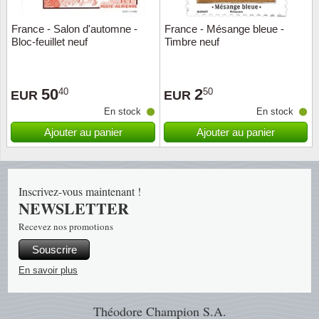
France - Salon d'automne -
France - Mésange bleue -
Religio
Thémat
Canad
Bloc-feuillet neuf
Timbre neuf
Royaut
Thémat
Chine
50
2
40
50
EUR
EUR
Love
Thémat
Chypre
En stock
En stock
Scouts
Thémat
Colonie
Ajouter au panier
Ajouter au panier
Sports/
Timbres
Coloni
Inscrivez-vous maintenant !
Timbre
Timbre
Colonie
NEWSLETTER
Recevez nos promotions
Transpo
Danem
Souscrire
Person
Empire
En savoir plus
Année 
Espag
Théodore Champion S.A.