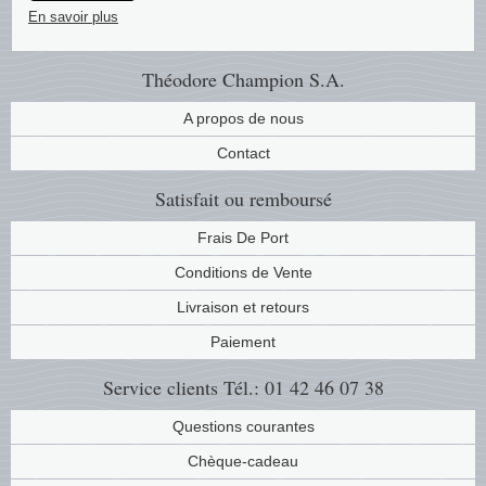
En savoir plus
Musiqu
Etats-U
Théodore Champion S.A.
Europe 
A propos de nous
Finlan
Contact
Fleurs 
Satisfait ou remboursé
Gibralt
Frais De Port
Conditions de Vente
Grèce
Livraison et retours
Grande
Paiement
Service clients
Tél.: 01 42 46 07 38
Groenl
Questions courantes
Hongri
Chèque-cadeau