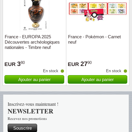
Religio
Thémat
Canad
Royaut
Thémat
Chine
France - EUROPA 2025
France - Pokémon - Carnet
Love
Thémat
Chypre
Découvertes archéologiques
neuf
nationales - Timbre neuf
Scouts
Thémat
Colonie
3
27
80
90
EUR
EUR
Sports/
Timbres
Coloni
En stock
En stock
Ajouter au panier
Ajouter au panier
Timbre
Timbre
Colonie
Transpo
Danem
Inscrivez-vous maintenant !
NEWSLETTER
Person
Empire
Recevez nos promotions
Année 
Espag
Souscrire