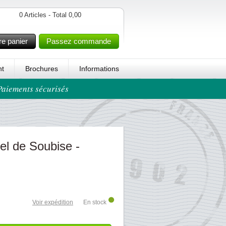
0 Articles - Total 0,00
re panier
Passez commande
t
Brochures
Informations
 Paiements sécurisés
el de Soubise -
Voir expédition
En stock