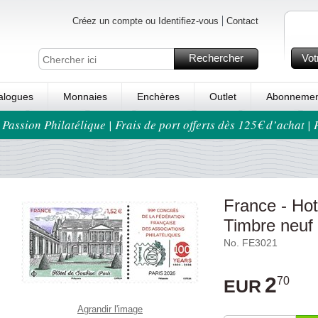
Créez un compte ou Identifiez-vous
Contact
Rechercher
Vot
alogues
Monnaies
Enchères
Outlet
Abonnemen
 Passion Philatélique | Frais de port offerts dès 125€ d’achat |
France - Hot
Timbre neuf
No. FE3021
2
70
EUR
Agrandir l'image