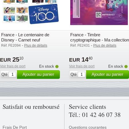
France - Le centenaire de
France - Timbre
Disney - Carnet neuf
cryptographique - Ma collection
- Bloc-feuillet neuf
-
-
Réf. FE2094
Plus de détails
Réf. FE2431
Plus de détails
25
14
10
40
EUR
EUR
Voir frais de port
En stock
Voir frais de port
En stock
Ajouter au panier
Ajouter au panier
Qté
Qté
Satisfait ou remboursé
Service clients
Tél.: 01 42 46 07 38
Frais De Port
Questions courantes