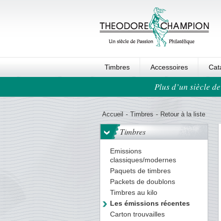
Timbres
Accessoires
Cat
Plus d’un siècle de
Ordre au panier
Accueil
-
Timbres
-
Retour à la liste
Timbres
Emissions
classiques/modernes
Paquets de timbres
Packets de doublons
Timbres au kilo
Les émissions récentes
Carton trouvailles