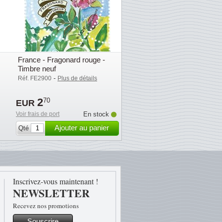
France - Fragonard rouge -
Timbre neuf
-
Réf. FE2900
Plus de détails
2
70
EUR
Voir frais de port
En stock
Ajouter au panier
Qté
Inscrivez-vous maintenant !
NEWSLETTER
Recevez nos promotions
Souscrire