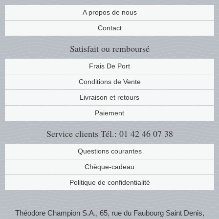
Musiqu
Etats-U
A propos de nous
Contact
Europe 
Satisfait ou remboursé
Finlan
Frais De Port
Conditions de Vente
Fleurs 
Livraison et retours
Gibralt
Paiement
Grèce
Service clients
Tél.: 01 42 46 07 38
Questions courantes
Grande
Chèque-cadeau
Groenl
Politique de confidentialité
Hongri
Théodore Champion S.A., 65, rue du Faubourg Saint Denis,