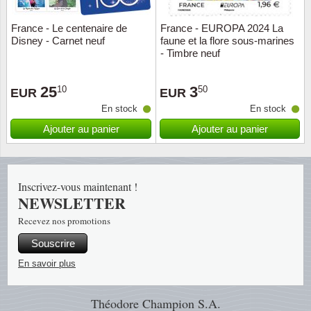
France - Le centenaire de
France - EUROPA 2024 La
Religio
Thémat
Canad
Disney - Carnet neuf
faune et la flore sous-marines
- Timbre neuf
Royaut
Thémat
Chine
25
3
10
50
EUR
EUR
Love
Thémat
Chypre
En stock
En stock
Scouts
Thémat
Colonie
Ajouter au panier
Ajouter au panier
Sports/
Timbres
Coloni
Inscrivez-vous maintenant !
Timbre
Timbre
Colonie
NEWSLETTER
Recevez nos promotions
Transpo
Danem
Souscrire
Person
Empire
En savoir plus
Année 
Espag
Théodore Champion S.A.