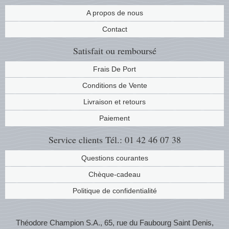
Musiqu
Etats-U
A propos de nous
Contact
Europe 
Satisfait ou remboursé
Finlan
Frais De Port
Conditions de Vente
Fleurs 
Livraison et retours
Gibralt
Paiement
Grèce
Service clients
Tél.: 01 42 46 07 38
Questions courantes
Grande
Chèque-cadeau
Groenl
Politique de confidentialité
Hongri
Théodore Champion S.A., 65, rue du Faubourg Saint Denis,