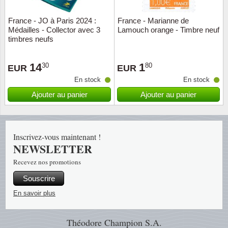
France - JO à Paris 2024 :
France - Marianne de
Religio
Thémat
Canad
Médailles - Collector avec 3
Lamouch orange - Timbre neuf
timbres neufs
Royaut
Thémat
Chine
14
1
30
80
EUR
EUR
Love
Thémat
Chypre
En stock
En stock
Scouts
Thémat
Colonie
Ajouter au panier
Ajouter au panier
Sports/
Timbres
Coloni
Inscrivez-vous maintenant !
Timbre
Timbre
Colonie
NEWSLETTER
Recevez nos promotions
Transpo
Danem
Souscrire
Person
Empire
En savoir plus
Année 
Espag
Théodore Champion S.A.