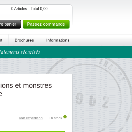
0 Articles - Total 0,00
re panier
Passez commande
t
Brochures
Informations
 Paiements sécurisés
ions et monstres -
e
Voir expédition
En stock