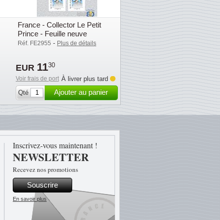
France - Collector Le Petit
Prince - Feuille neuve
-
Réf. FE2955
Plus de détails
11
30
EUR
Voir frais de port
À livrer plus tard
Ajouter au panier
Qté
Inscrivez-vous maintenant !
NEWSLETTER
Recevez nos promotions
Souscrire
En savoir plus