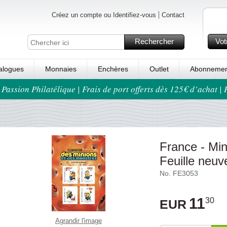
Créez un compte ou Identifiez-vous
Contact
Rechercher
Vot
alogues
Monnaies
Enchères
Outlet
Abonnemen
 Passion Philatélique | Frais de port offerts dès 125€ d’achat |
France - Min
Feuille neuv
No. FE3053
11
30
EUR
Agrandir l'image