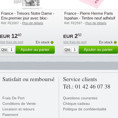
France - Trésors Notre Dame -
France - Pierre Herme Paris
Env.premier jour avec bloc-
Ispahan - Timbre neuf adhésif
feuillet
-
-
Réf. FE2007
Plus de détails
Réf. FE2597
Plus de détails
12
2
40
50
EUR
EUR
Voir frais de port
En stock
Voir frais de port
En stock
Ajouter au panier
Ajouter au panier
Qté
Qté
Satisfait ou remboursé
Service clients
Tél.: 01 42 46 07 38
Frais De Port
Questions courantes
Conditions de Vente
Chèque-cadeau
Livraison et retours
Politique de confidentialité
Paiement