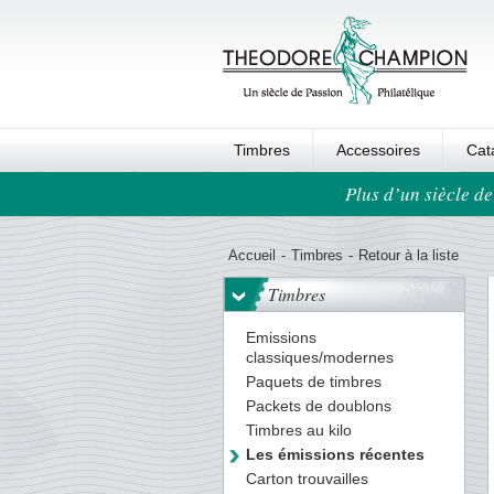
Timbres
Accessoires
Cat
Plus d’un siècle de
Ordre au panier
Accueil
-
Timbres
-
Retour à la liste
Timbres
Emissions
classiques/modernes
Paquets de timbres
Packets de doublons
Timbres au kilo
Les émissions récentes
Carton trouvailles