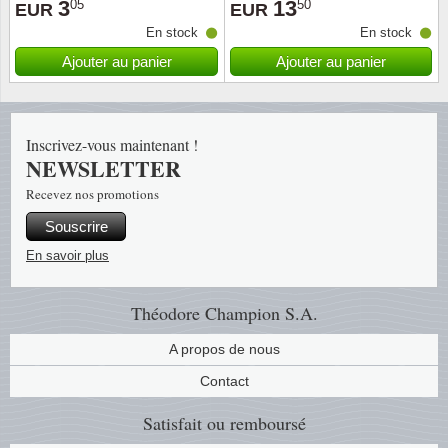
3
13
05
50
EUR
EUR
En stock
En stock
Religio
Thémat
Canad
Ajouter au panier
Ajouter au panier
Royaut
Thémat
Chine
Love
Thémat
Chypre
Inscrivez-vous maintenant !
NEWSLETTER
Scouts
Thémat
Colonie
Recevez nos promotions
Souscrire
Sports/
Timbres
Coloni
En savoir plus
Timbre
Timbre
Colonie
Théodore Champion S.A.
Transpo
Danem
A propos de nous
Person
Empire
Contact
Satisfait ou remboursé
Année 
Espag