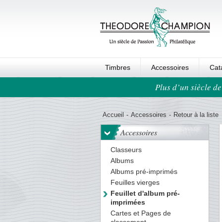
Timbres
Accessoires
Cat
Plus d’un siècle de
Ordre au panier
Accueil
-
Accessoires
-
Retour à la liste
Accessoires
Classeurs
Albums
Albums pré-imprimés
Feuilles vierges
Feuillet d'album pré-
imprimées
Cartes et Pages de