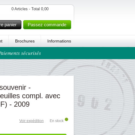
0 Articles - Total 0,00
re panier
Passez commande
t
Brochures
Informations
 Paiements sécurisés
souvenir -
euilles compl. avec
F) - 2009
Voir expédition
En stock