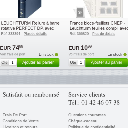
LEUCHTTURM Reliure à barre
France blocs-feuillets CNEP -
rotative PERFECT DP, avec
Leuchtturm feuilles compl. ave
étui de protection, bl
pochettes(SF) - 2021
-
-
Réf. 333394
Plus de détails
Réf. 366820
Plus de détails
74
10
99
99
EUR
EUR
Voir frais de port
En stock
Voir frais de port
En stock
Ajouter au panier
Ajouter au panier
Qté
Qté
Satisfait ou remboursé
Service clients
Tél.: 01 42 46 07 38
Frais De Port
Questions courantes
Conditions de Vente
Chèque-cadeau
Livraison et retours
Politique de confidentialité