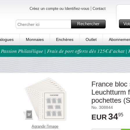
Créez un compte ou Identifiez-vous
Contact
Rechercher
Vot
alogues
Monnaies
Enchères
Outlet
Abonnemen
 Passion Philatélique | Frais de port offerts dès 125€ d’achat |
France bloc 
Leuchtturm f
pochettes (S
No. 308844
34
95
EUR
Agrandir l'image