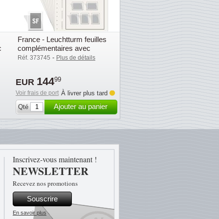
France - Leuchtturm feuilles
c
complémentaires avec
pochettes (SF) - 2024
-
Réf. 373745
Plus de détails
144
99
EUR
Voir frais de port
À livrer plus tard
Ajouter au panier
Qté
Inscrivez-vous maintenant !
NEWSLETTER
Recevez nos promotions
Souscrire
En savoir plus