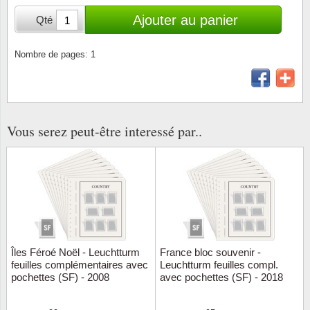
Loupes, lampes et microscopes
Abonnement
Pompie
Pièces
Allema
Ajouter au panier
Qté
Lots de timbres
Pinces
Chèque cadeau
Europa
Thém. 
Allemag
Années
Nombre de pages: 1
Matériel numismatique
Newsletter
Films
Thém. 
Allema
Présentation souvenir
Pour le nouveau collectionneur
Politique de confidentialité
Fleurs/
Thémat
Amériq
Collections annuelles / livres
Vous serez peut-être interessé par..
Fournitures de bureau
Géolog
Thémat
Animau
Vignettes de Noël et feuilles
Divers accessoires
Guerre
Thémat
Asie et
Jeux de cartes à collectionner
Localit
Thémat
Austral
Médeci
Thémat
Autrich
Îles Féroé Noël - Leuchtturm
France bloc souvenir -
feuilles complémentaires avec
Leuchtturm feuilles compl.
Monnai
Thémat
Belgiq
pochettes (SF) - 2008
avec pochettes (SF) - 2018
Organi
Thémat
Bulgari