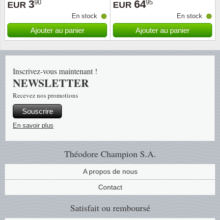
3
64
90
95
EUR
EUR
En stock
En stock
Religio
Thémat
Canad
Ajouter au panier
Ajouter au panier
Royaut
Thémat
Chine
Love
Thémat
Chypre
Inscrivez-vous maintenant !
NEWSLETTER
Scouts
Thémat
Colonie
Recevez nos promotions
Souscrire
Sports/
Timbres
Coloni
En savoir plus
Timbre
Timbre
Colonie
Théodore Champion S.A.
Transpo
Danem
A propos de nous
Person
Empire
Contact
Satisfait ou remboursé
Année 
Espag