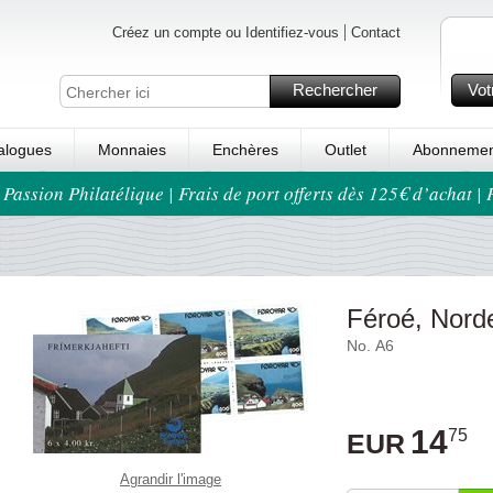
Créez un compte ou Identifiez-vous
Contact
Rechercher
Vot
alogues
Monnaies
Enchères
Outlet
Abonnemen
 Passion Philatélique | Frais de port offerts dès 125€ d’achat |
Féroé, Nord
No. A6
14
75
EUR
Agrandir l'image