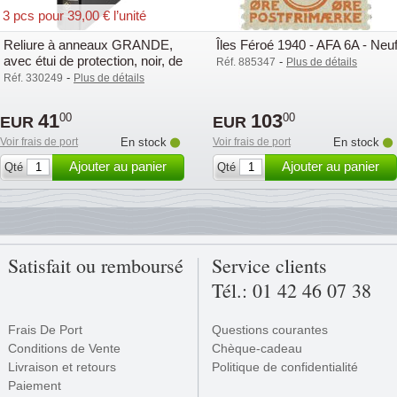
3 pcs pour 39,00 € l’unité
Reliure à anneaux GRANDE,
Îles Féroé 1940 - AFA 6A - Neu
avec étui de protection, noir, de
-
Réf. 885347
Plus de détails
Leuchtturm
-
Réf. 330249
Plus de détails
41
103
00
00
EUR
EUR
Voir frais de port
En stock
Voir frais de port
En stock
Ajouter au panier
Ajouter au panier
Qté
Qté
Satisfait ou remboursé
Service clients
Tél.: 01 42 46 07 38
Frais De Port
Questions courantes
Conditions de Vente
Chèque-cadeau
Livraison et retours
Politique de confidentialité
Paiement