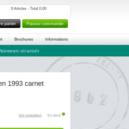
0 Articles - Total 0,00
re panier
Passez commande
t
Brochures
Informations
 Paiements sécurisés
en 1993 carnet
Voir expédition
En stock