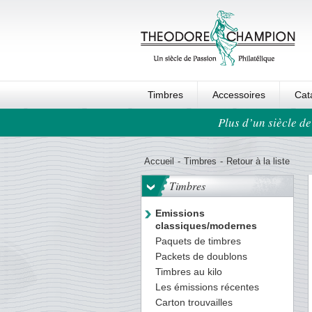
Timbres
Accessoires
Cat
Plus d’un siècle de
Ordre au panier
Accueil
-
Timbres
-
Retour à la liste
Timbres
Emissions
classiques/modernes
Paquets de timbres
Packets de doublons
Timbres au kilo
Les émissions récentes
Carton trouvailles