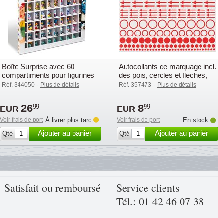
Boîte Surprise avec 60
Autocollants de marquage incl.
compartiments pour figurines
des pois, cercles et flèches,
Surprise
paquet de 10
-
-
Réf. 344050
Plus de détails
Réf. 357473
Plus de détails
26
8
99
99
EUR
EUR
Voir frais de port
À livrer plus tard
Voir frais de port
En stock
Ajouter au panier
Ajouter au panier
Qté
Qté
Satisfait ou remboursé
Service clients
Tél.: 01 42 46 07 38