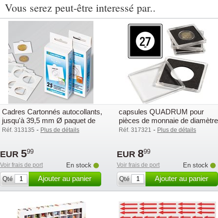
Vous serez peut-être interessé par..
Cadres Cartonnés autocollants,
capsules QUADRUM pour
jusqu'à 39,5 mm Ø paquet de
pièces de monnaie de diamètre
25
intérieur 27 mm
-
-
Réf. 313135
Plus de détails
Réf. 317321
Plus de détails
5
8
99
99
EUR
EUR
Voir frais de port
En stock
Voir frais de port
En stock
Ajouter au panier
Ajouter au panier
Qté
Qté