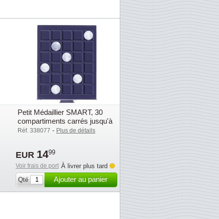
Petit Médaillier SMART, 30
compartiments carrés jusqu'à
33 mm Ø
-
Réf. 338077
Plus de détails
14
99
EUR
Voir frais de port
À livrer plus tard
Ajouter au panier
Qté