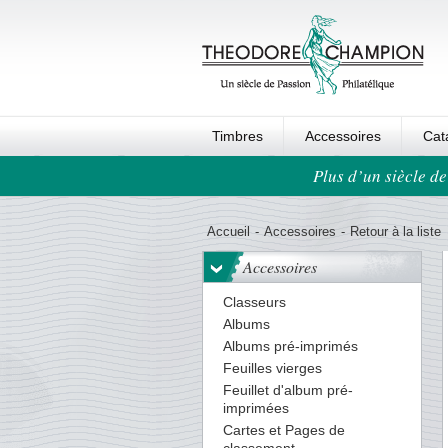
Timbres
Accessoires
Cat
Plus d’un siècle de
Ordre au panier
Accueil
-
Accessoires
-
Retour à la liste
Accessoires
Classeurs
Albums
Albums pré-imprimés
Feuilles vierges
Feuillet d'album pré-
imprimées
Cartes et Pages de