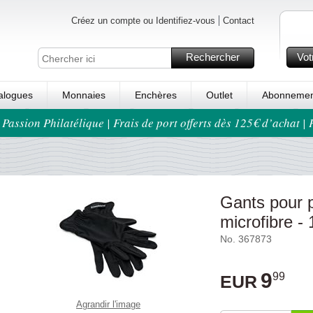
Créez un compte ou Identifiez-vous
Contact
Rechercher
Vot
alogues
Monnaies
Enchères
Outlet
Abonnemen
 Passion Philatélique | Frais de port offerts dès 125€ d’achat |
Gants pour 
microfibre - 
No. 367873
9
99
EUR
Agrandir l'image