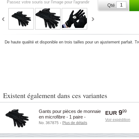
Passez votre souris sur l'image pour l'agrandir
Qté
De haute qualité et disponible en trois tailles pour un ajustement parfait. Tr
Existent également dans ces variantes
Gants pour pièces de monnaie
9
99
EUR
en microfibre - 1 paire -
Voir expédition
Grande
-
No. 367875
Plus de détails