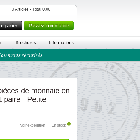
0 Articles - Total 0,00
re panier
Passez commande
t
Brochures
Informations
 Paiements sécurisés
pièces de monnaie en
1 paire - Petite
Voir expédition
En stock