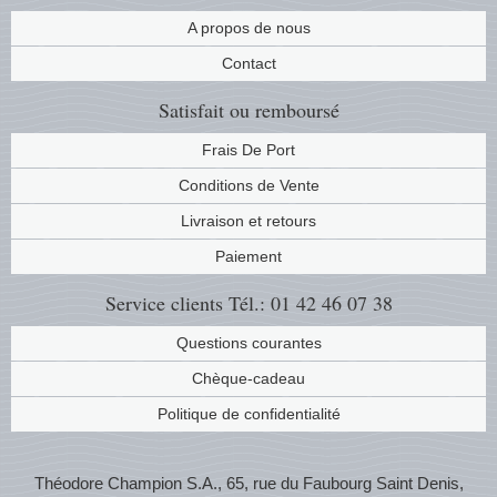
Musiqu
Etats-U
A propos de nous
Contact
Europe 
Satisfait ou remboursé
Finlan
Frais De Port
Conditions de Vente
Fleurs 
Livraison et retours
Gibralt
Paiement
Grèce
Service clients
Tél.: 01 42 46 07 38
Questions courantes
Grande
Chèque-cadeau
Groenl
Politique de confidentialité
Hongri
Théodore Champion S.A., 65, rue du Faubourg Saint Denis,