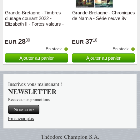
Grande-Bretagne - Timbres
Grande-Bretagne - Chroniques
Religio
Thémat
Canad
d'usage courant 2022 -
de Narnia - Série neuve 8v
Elizabeth II - Fortes valeurs -
Royaut
Thémat
Chine
Série neuve 3v
28
37
30
10
EUR
EUR
Love
Thémat
Chypre
En stock
En stock
Scouts
Thémat
Colonie
Ajouter au panier
Ajouter au panier
Sports/
Timbres
Coloni
Inscrivez-vous maintenant !
Timbre
Timbre
Colonie
NEWSLETTER
Recevez nos promotions
Transpo
Danem
Souscrire
Person
Empire
En savoir plus
Année 
Espag
Théodore Champion S.A.