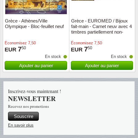
Religio
Thémat
Canad
Grèce - Athènes/Ville
Grèce - EUROMED / Bijoux
Olympique - Bloc-feuillet neuf
fait-main - Carnet neuv avec 4
Royaut
Thémat
Chine
timbres partiellement non-
dentelés
Love
Thémat
Chypre
Économisez
7,50
Économisez
7,50
7
7
50
50
EUR
EUR
En stock
En stock
Scouts
Thémat
Colonie
Ajouter au panier
Ajouter au panier
Sports/
Timbres
Coloni
Timbre
Timbre
Colonie
Inscrivez-vous maintenant !
NEWSLETTER
Transpo
Danem
Recevez nos promotions
Person
Empire
Souscrire
En savoir plus
Année 
Espag