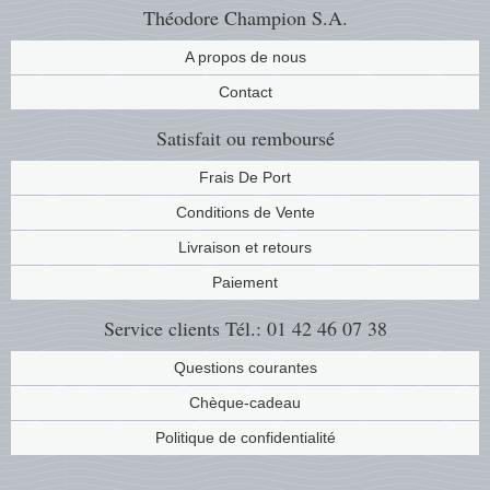
Théodore Champion S.A.
Musiqu
Etats-U
A propos de nous
Europe 
Contact
Finlan
Satisfait ou remboursé
Frais De Port
Fleurs 
Conditions de Vente
Gibralt
Livraison et retours
Paiement
Grèce
Service clients
Tél.: 01 42 46 07 38
Grande
Questions courantes
Groenl
Chèque-cadeau
Politique de confidentialité
Hongri