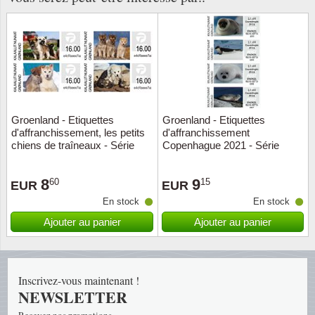
Religio
Thémat
Canad
Royaut
Thémat
Chine
Love
Thémat
Chypre
Groenland - Etiquettes
Groenland - Etiquettes
Scouts
Thémat
Colonie
d'affranchissement, les petits
d'affranchissement
chiens de traîneaux - Série
Copenhague 2021 - Série
neuve 4v
neuve 4v
Sports/
Timbres
Coloni
8
9
60
15
EUR
EUR
Timbre
Timbre
Colonie
En stock
En stock
Ajouter au panier
Ajouter au panier
Transpo
Danem
Person
Empire
Inscrivez-vous maintenant !
NEWSLETTER
Année 
Espag