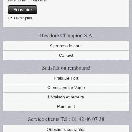
Recevez nos promotions
Musiqu
Etats-U
Souscrire
En savoir plus
Europe 
Théodore Champion S.A.
Finlan
A propos de nous
Fleurs 
Contact
Gibralt
Satisfait ou remboursé
Grèce
Frais De Port
Conditions de Vente
Grande
Livraison et retours
Groenl
Paiement
Service clients
Tél.: 01 42 46 07 38
Hongri
Questions courantes