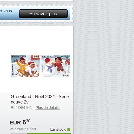
et vous
En savoir plus
Groenland - Noël 2024 - Série
neuve 2v
-
Réf. DG1541
Plus de détails
6
30
EUR
Voir frais de port
En stock