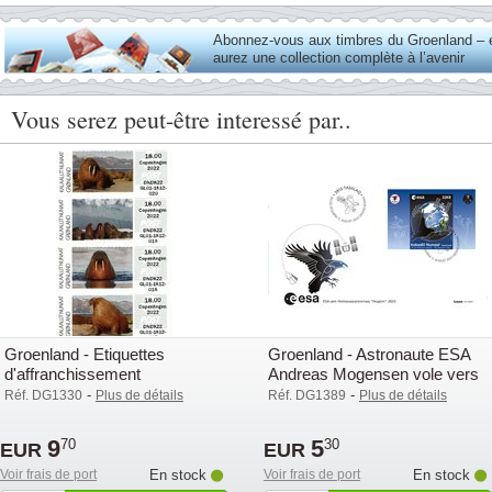
Abonnez-vous aux timbres du Groenland – 
aurez une collection complète à l’avenir
Vous serez peut-être interessé par..
Groenland - Etiquettes
Groenland - Astronaute ESA
d'affranchissement
Andreas Mogensen vole vers
Copenhague 2022 - Série neuve
l'ISS - Env.premier jour
-
-
Réf. DG1330
Plus de détails
Réf. DG1389
Plus de détails
2v
9
5
70
30
EUR
EUR
Voir frais de port
En stock
Voir frais de port
En stock