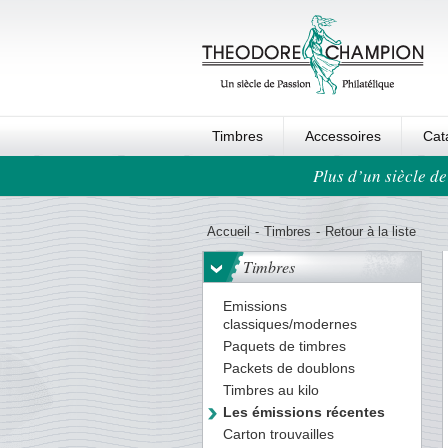
Timbres
Accessoires
Cat
Plus d’un siècle de
Ordre au panier
Accueil
-
Timbres
-
Retour à la liste
Timbres
Emissions
classiques/modernes
Paquets de timbres
Packets de doublons
Timbres au kilo
Les émissions récentes
Carton trouvailles