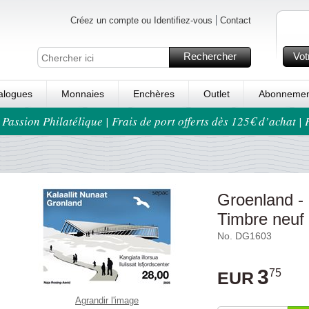
Créez un compte ou Identifiez-vous
Contact
Rechercher
Vot
alogues
Monnaies
Enchères
Outlet
Abonnemen
 Passion Philatélique | Frais de port offerts dès 125€ d’achat |
Groenland -
Timbre neuf
No. DG1603
3
75
EUR
Agrandir l'image