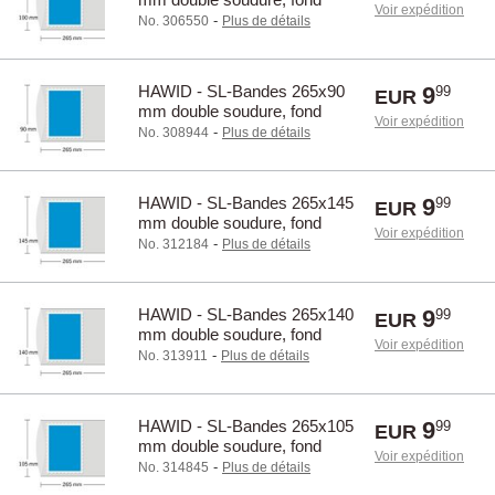
Voir expédition
transparente / 22100
-
No. 306550
Plus de détails
HAWID - SL-Bandes 265x90
9
99
EUR
mm double soudure, fond
Voir expédition
transparente / 22090
-
No. 308944
Plus de détails
HAWID - SL-Bandes 265x145
9
99
EUR
mm double soudure, fond
Voir expédition
transparente / 22145
-
No. 312184
Plus de détails
HAWID - SL-Bandes 265x140
9
99
EUR
mm double soudure, fond
Voir expédition
transparente / 22140
-
No. 313911
Plus de détails
HAWID - SL-Bandes 265x105
9
99
EUR
mm double soudure, fond
Voir expédition
transparente / 22105
-
No. 314845
Plus de détails