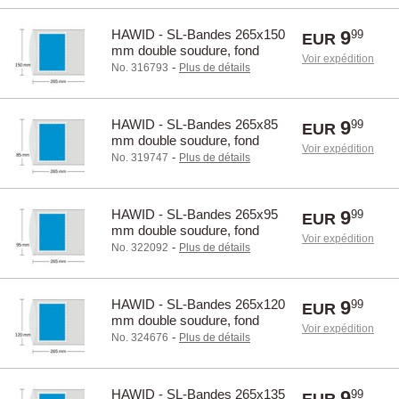
HAWID - SL-Bandes 265x150
9
99
EUR
mm double soudure, fond
Voir expédition
transparente / 22150
-
No. 316793
Plus de détails
HAWID - SL-Bandes 265x85
9
99
EUR
mm double soudure, fond
Voir expédition
transparente / 22085
-
No. 319747
Plus de détails
HAWID - SL-Bandes 265x95
9
99
EUR
mm double soudure, fond
Voir expédition
transparente / 22095
-
No. 322092
Plus de détails
HAWID - SL-Bandes 265x120
9
99
EUR
mm double soudure, fond
Voir expédition
transparente / 22120
-
No. 324676
Plus de détails
HAWID - SL-Bandes 265x135
9
99