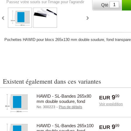
Passez votre souris sur l'image pour l'agrandir
Qté
Pochettes HAWID pour blocs 265x130 mm double soudure, fond transpare
Existent également dans ces variantes
HAWID - SL-Bandes 265x80
9
99
EUR
mm double soudure, fond
Voir expédition
transparente / 22080
-
No. 300223
Plus de détails
HAWID - SL-Bandes 265x100
9
99
EUR
mm double soudure, fond