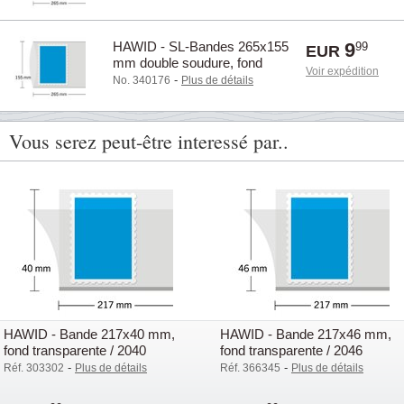
HAWID - SL-Bandes 265x155
9
99
EUR
mm double soudure, fond
Voir expédition
transparente / 22155
-
No. 340176
Plus de détails
Vous serez peut-être interessé par..
HAWID - Bande 217x40 mm,
HAWID - Bande 217x46 mm,
fond transparente / 2040
fond transparente / 2046
-
-
Réf. 303302
Plus de détails
Réf. 366345
Plus de détails