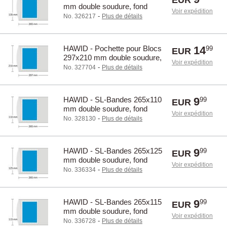
EUR
mm double soudure, fond
Voir expédition
transparente / 22135
-
No. 326217
Plus de détails
HAWID - Pochette pour Blocs
14
99
EUR
297x210 mm double soudure,
Voir expédition
fond transparente / 2318
-
No. 327704
Plus de détails
HAWID - SL-Bandes 265x110
9
99
EUR
mm double soudure, fond
Voir expédition
transparente / 22110
-
No. 328130
Plus de détails
HAWID - SL-Bandes 265x125
9
99
EUR
mm double soudure, fond
Voir expédition
transparente / 22125
-
No. 336334
Plus de détails
HAWID - SL-Bandes 265x115
9
99
EUR
mm double soudure, fond
Voir expédition
transparente / 22115
-
No. 336728
Plus de détails