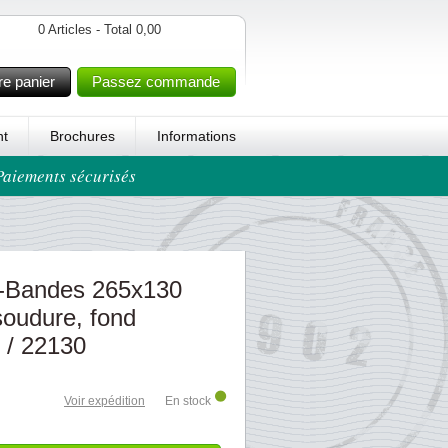
0 Articles - Total 0,00
re panier
Passez commande
t
Brochures
Informations
 Paiements sécurisés
-Bandes 265x130
oudure, fond
 / 22130
Voir expédition
En stock