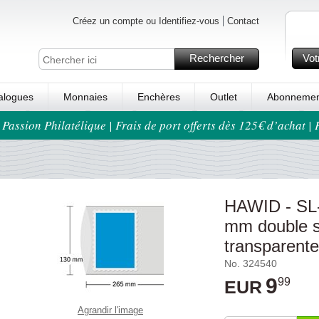
Créez un compte ou Identifiez-vous
Contact
Rechercher
Vot
alogues
Monnaies
Enchères
Outlet
Abonnemen
 Passion Philatélique | Frais de port offerts dès 125€ d’achat |
HAWID - SL
mm double s
transparente
No. 324540
9
99
EUR
Agrandir l'image