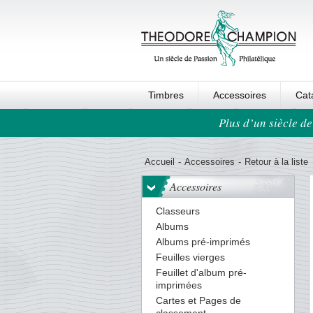
Timbres
Accessoires
Cat
Plus d’un siècle de
Ordre au panier
Accueil
-
Accessoires
-
Retour à la liste
Accessoires
Classeurs
Albums
Albums pré-imprimés
Feuilles vierges
Feuillet d'album pré-
imprimées
Cartes et Pages de