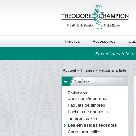
Timbres
Accessoires
Cat
Plus d’un siècle de
Ordre au panier
Accueil
-
Timbres
-
Retour à la liste
Timbres
Emissions
classiques/modernes
Paquets de timbres
Packets de doublons
Timbres au kilo
Les émissions récentes
Carton trouvailles