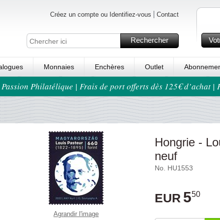
Créez un compte ou Identifiez-vous
Contact
Rechercher
Vot
alogues
Monnaies
Enchères
Outlet
Abonnemen
 Passion Philatélique | Frais de port offerts dès 125€ d’achat |
Hongrie - Lo
neuf
No. HU1553
5
50
EUR
Agrandir l'image