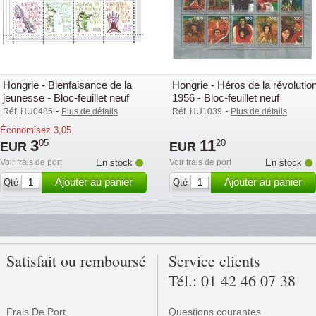
Hongrie - Bienfaisance de la
Hongrie - Héros de la révolutio
jeunesse - Bloc-feuillet neuf
1956 - Bloc-feuillet neuf
-
-
Réf. HU0485
Plus de détails
Réf. HU1039
Plus de détails
Économisez
3,05
3
11
05
20
EUR
EUR
Voir frais de port
En stock
Voir frais de port
En stock
Ajouter au panier
Ajouter au panier
Qté
Qté
Satisfait ou remboursé
Service clients
Tél.: 01 42 46 07 38
Frais De Port
Questions courantes