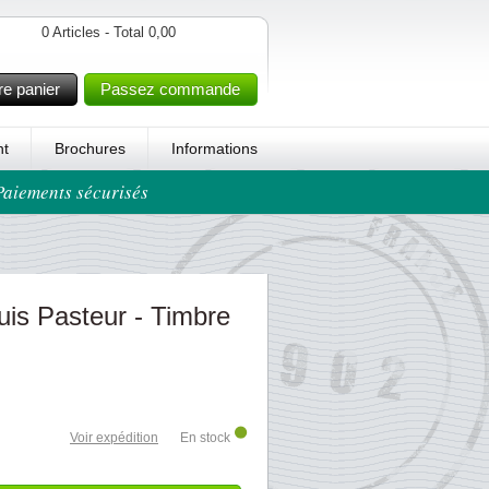
0 Articles - Total 0,00
re panier
Passez commande
t
Brochures
Informations
 Paiements sécurisés
uis Pasteur - Timbre
Voir expédition
En stock