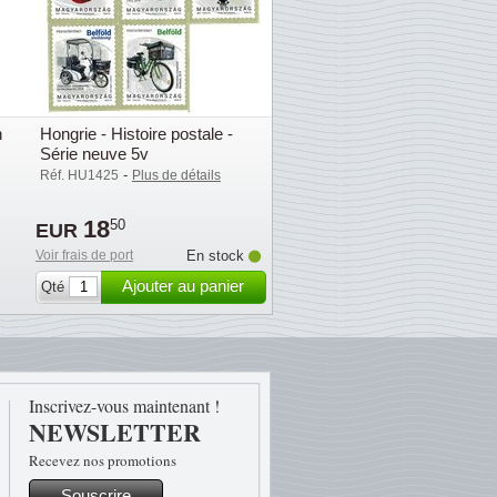
n
Hongrie - Histoire postale -
Série neuve 5v
-
Réf. HU1425
Plus de détails
18
50
EUR
Voir frais de port
En stock
Ajouter au panier
Qté
Inscrivez-vous maintenant !
NEWSLETTER
Recevez nos promotions
Souscrire