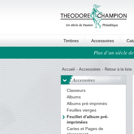
Timbres
Accessoires
Cat
Plus d’un siècle de
Ordre au panier
Accueil
-
Accessoires
-
Retour à la liste
Accessoires
Classeurs
Albums
Albums pré-imprimés
Feuilles vierges
Feuillet d'album pré-
imprimées
Cartes et Pages de