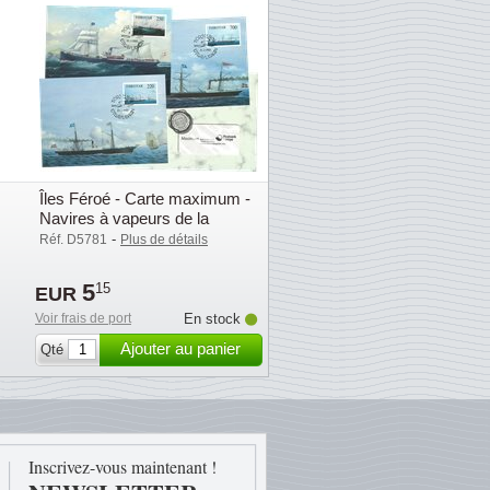
Îles Féroé - Carte maximum -
Navires à vapeurs de la
compagnie DFDS
-
Réf. D5781
Plus de détails
5
15
EUR
Voir frais de port
En stock
Ajouter au panier
Qté
Inscrivez-vous maintenant !