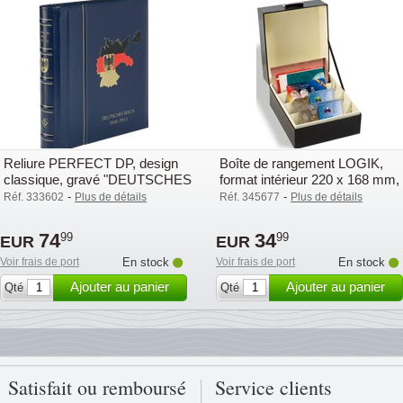
Reliure PERFECT DP, design
Boîte de rangement LOGIK,
classique, gravé "DEUTSCHES
format intérieur 220 x 168 mm,
REICH 1918-1933" ave
noir
-
-
Réf. 333602
Plus de détails
Réf. 345677
Plus de détails
74
34
99
99
EUR
EUR
Voir frais de port
En stock
Voir frais de port
En stock
Ajouter au panier
Ajouter au panier
Qté
Qté
Satisfait ou remboursé
Service clients