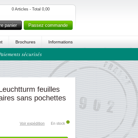
0 Articles - Total 0,00
re panier
Passez commande
t
Brochures
Informations
 Paiements sécurisés
Leuchtturm feuilles
ires sans pochettes
Voir expédition
En stock