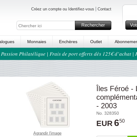
Créez un compte ou Identifiez-vous
Contact
Rechercher
Vot
alogues
Monnaies
Enchères
Outlet
Abonnemen
 Passion Philatélique | Frais de port offerts dès 125€ d’achat |
Îles Féroé - 
complémenta
- 2003
No. 328350
6
50
EUR
Agrandir l'image