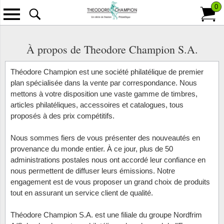
0
Retour
Tous les Timbres
Tous les Accessoires
Tous les Monnaies
Tous les Abonnement
Tous les Informations
Tous l
Tous l
Tous le
Tous l
Tous le
Tous le
À propos de Theodore Champion S.A.
Classeurs
Billets de banque
Pays
Contact
Scandi
Anima
Îles Fé
L'Unive
France
Annulat
Emissions classiques/modernes
Théodore Champion est une société philatélique de premier
plan spécialisée dans la vente par correspondance. Nous
Albums
Lettres philatéliques-numisma.
Thèmes
À propos de Theodore Champion S.A.
Europe
Antarct
Chine
Bulleti
Colonie
mettons à votre disposition une vaste gamme de timbres,
Paquets de timbres
articles philatéliques, accessoires et catalogues, tous
Albums pré-imprimés
Monnaies
Collections
Paiement
Outre-
Art
Groenl
Bulleti
Monac
proposés à des prix compétitifs.
Packets de doublons
Feuilles vierges
Brochures
Frais De Port
Bâtime
Hongri
Bulleti
Andorr
Nous sommes fiers de vous présenter des nouveautés en
Timbres au kilo
provenance du monde entier. À ce jour, plus de 50
Feuillet d'album pré-imprimées
Carnet à choix
Livraison et retours
Costum
Le Mon
Îles Br
administrations postales nous ont accordé leur confiance en
Les émissions récentes
nous permettent de diffuser leurs émissions. Notre
Cartes et Pages de classement
Conditions de Vente
Disney
Lettres
Afrique
engagement est de vous proposer un grand choix de produits
Carton trouvailles
tout en assurant un service client de qualité.
Pochettes
Enchères
Espac
Monnai
Albani
Collections
Théodore Champion S.A. est une filiale du groupe Nordfrim