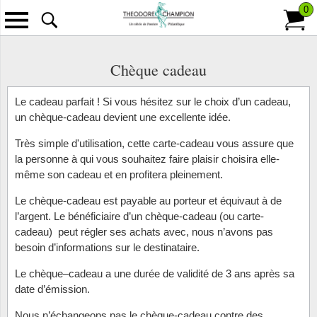
0
Retour
Tous les Timbres
Tous les Accessoires
Tous les Monnaies
Tous les Abonnement
Tous les Informations
Tous l
Tous l
Tous le
Tous l
Tous le
Tous le
Chèque cadeau
Classeurs
Billets de banque
Pays
Contact
Scandi
Anima
Îles Fé
L'Unive
France
Annulat
Emissions classiques/modernes
Le cadeau parfait ! Si vous hésitez sur le choix d’un cadeau,
un chèque-cadeau devient une excellente idée.
Albums
Lettres philatéliques-numisma.
Thèmes
À propos de Theodore Champion S.A.
Europe
Antarct
Chine
Bulleti
Colonie
Paquets de timbres
Très simple d'utilisation, cette carte-cadeau vous assure que
Albums pré-imprimés
Monnaies
Collections
Paiement
Outre-
Art
Groenl
Bulleti
Monac
la personne à qui vous souhaitez faire plaisir choisira elle-
Packets de doublons
même son cadeau et en profitera pleinement.
Feuilles vierges
Brochures
Frais De Port
Bâtime
Hongri
Bulleti
Andorr
Le chèque-cadeau est payable au porteur et équivaut à de
Timbres au kilo
l’argent. Le bénéficiaire d’un chèque-cadeau (ou carte-
Feuillet d'album pré-imprimées
Carnet à choix
Livraison et retours
Costum
Le Mon
Îles Br
cadeau) peut régler ses achats avec, nous n’avons pas
Les émissions récentes
besoin d’informations sur le destinataire.
Cartes et Pages de classement
Conditions de Vente
Disney
Lettres
Afrique
Carton trouvailles
Le chèque–cadeau a une durée de validité de 3 ans après sa
Pochettes
Enchères
date d’émission.
Espac
Monnai
Albani
Collections
Nous n’échangeons pas le chèque-cadeau contre des