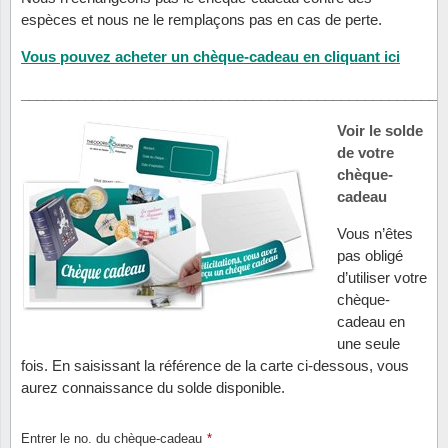
Loupes, lampes et microscopes
Abonnement
Pompie
Pièces
Allema
espèces et nous ne le remplaçons pas en cas de perte.
Lots de timbres
Pinces
Chèque cadeau
Vous pouvez acheter un chèque-cadeau en cliquant ici
Europa
Thém. 
Allemag
Années
_____________________________________________________
Matériel numismatique
Newsletter
Films
Thém. 
Allema
Présentation souvenir
Voir le solde
Pour le nouveau collectionneur
Politique de confidentialité
de votre
Fleurs/
Thémat
Amériq
Collections annuelles / livres
chèque-
cadeau
Fournitures de bureau
Géolog
Thémat
Animau
Vignettes de Noël et feuilles
Vous n’êtes
Divers accessoires
Guerre
Thémat
Asie et
pas obligé
d’utiliser votre
Jeux de cartes à collectionner
Localit
Thémat
Austral
chèque-
cadeau en
une seule
Médeci
Thémat
Autrich
fois. En saisissant la référence de la carte ci-dessous, vous
aurez connaissance du solde disponible.
Monnai
Thémat
Belgiq
Entrer le no. du chèque-cadeau
*
Organi
Thémat
Bulgari