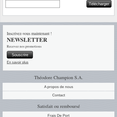
Télécharger
Religio
Thémat
Canad
Royaut
Thémat
Chine
Inscrivez-vous maintenant !
Love
Thémat
Chypre
NEWSLETTER
Recevez nos promotions
Scouts
Thémat
Colonie
Souscrire
Sports/
Timbres
Coloni
En savoir plus
Timbre
Timbre
Colonie
Théodore Champion S.A.
Transpo
Danem
A propos de nous
Contact
Person
Empire
Satisfait ou remboursé
Année 
Espag
Frais De Port