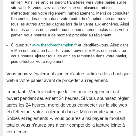
un lien. Ainsi les articles seront transférés vers votre panier sur le
site web. Si vous avez achetez misé sur plusieurs articles,
ONU
n’effectuer pas votre règlement immédiatement. Merci de consulter
l'ensemble des emails dans votre boîte de réception afin de trouver
tous les autres articles gagnés lors de la vente aux enchères. Ainsi
Pays B
tous les articles de la vente aux enchères seront inclus dans votre
panier. Vous pourrez à ce moment procéder au règlement.
Pays-B
Cliquez sur
www.theodorechampion.fr
et identifiez-vous. Allez dans
« Mon compte » en haut. Ici vous trouverez « Mes enchères » où
Pologn
vous pourrez ajouter tous les articles remportés dans votre panier,
puis effectuer votre règlement.
Portuga
Vous pouvez également ajouter d’autres articles de la boutique
web à votre panier avant de procéder au règlement.
Rouma
Important : Veuillez noter que le lien pour le règlement est
ouvert pendant seulement 24 heures. Si vous souhaitez régler
Saint-M
après les 24 heures, merci de vous connecter sur le site web
et d’effectuer votre règlement dans « Mon compte » puis «
Sport c
Soldes et règlements ». Vous pourrez ainsi payer le montant
total et vous n’aurez pas à tenir compte de la facture jointe à
Suède
votre envoi.