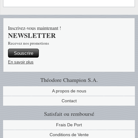
Suisse
Tchéco
Inscrivez-vous maintenant !
NEWSLETTER
Transpo
Recevez nos promotions
Turqui
Souscrire
En savoir plus
Vatican
Théodore Champion S.A.
Yuugos
A propos de nous
Contact
Satisfait ou remboursé
Frais De Port
Conditions de Vente