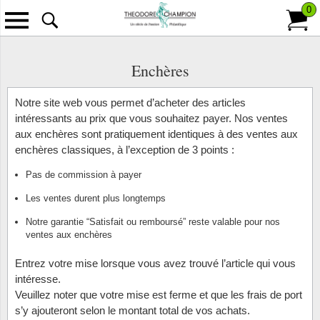
0
Retour
Tous les Timbres
Tous les Accessoires
Tous les Monnaies
Tous les Abonnement
Tous les Informations
Tous l
Tous l
Tous le
Tous l
Tous le
Tous le
Enchères
Classeurs
Billets de banque
Pays
Contact
Scandi
Anima
Îles Fé
L'Unive
France
Annulat
Emissions classiques/modernes
Notre site web vous permet d’acheter des articles
intéressants au prix que vous souhaitez payer. Nos ventes
Albums
Lettres philatéliques-numisma.
Thèmes
À propos de Theodore Champion S.A.
Europe
Antarct
Chine
Bulleti
Colonie
aux enchères sont pratiquement identiques à des ventes aux
Paquets de timbres
enchères classiques, à l’exception de 3 points :
Albums pré-imprimés
Monnaies
Collections
Paiement
Outre-
Art
Groenl
Bulleti
Monac
Packets de doublons
Pas de commission à payer
Feuilles vierges
Brochures
Frais De Port
Bâtime
Hongri
Bulleti
Andorr
Les ventes durent plus longtemps
Timbres au kilo
Notre garantie “Satisfait ou remboursé” reste valable pour nos
Feuillet d'album pré-imprimées
Carnet à choix
Livraison et retours
Costum
Le Mon
Îles Br
ventes aux enchères
Les émissions récentes
Cartes et Pages de classement
Conditions de Vente
Disney
Lettres
Afrique
Entrez votre mise lorsque vous avez trouvé l’article qui vous
Carton trouvailles
intéresse.
Pochettes
Enchères
Espac
Monnai
Albani
Veuillez noter que votre mise est ferme et que les frais de port
Collections
s’y ajouteront selon le montant total de vos achats.