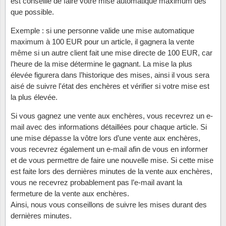
est conseillé de faire votre mise automatique maximum dès
que possible.
Religio
Thémat
Canad
Exemple : si une personne valide une mise automatique
maximum à 100 EUR pour un article, il gagnera la vente
Royaut
Thémat
Chine
même si un autre client fait une mise directe de 100 EUR, car
l’heure de la mise détermine le gagnant. La mise la plus
Love
Thémat
Chypre
élevée figurera dans l’historique des mises, ainsi il vous sera
aisé de suivre l'état des enchères et vérifier si votre mise est
Scouts
Thémat
Colonie
la plus élevée.
Si vous gagnez une vente aux enchères, vous recevrez un e-
Sports/
Timbres
Coloni
mail avec des informations détaillées pour chaque article. Si
une mise dépasse la vôtre lors d’une vente aux enchères,
Timbre
Timbre
Colonie
vous recevrez également un e-mail afin de vous en informer
et de vous permettre de faire une nouvelle mise. Si cette mise
Transpo
Danem
est faite lors des dernières minutes de la vente aux enchères,
vous ne recevrez probablement pas l’e-mail avant la
Person
Empire
fermeture de la vente aux enchères.
Ainsi, nous vous conseillons de suivre les mises durant des
Année 
Espag
dernières minutes.