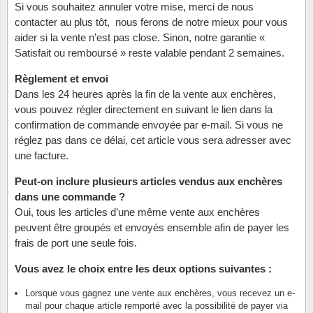
Islande
Si vous souhaitez annuler votre mise, merci de nous
contacter au plus tôt, nous ferons de notre mieux pour vous
aider si la vente n’est pas close. Sinon, notre garantie «
Iles Fé
Satisfait ou remboursé » reste valable pendant 2 semaines.
Irlande
Règlement et envoi
Dans les 24 heures après la fin de la vente aux enchères,
Italie
vous pouvez régler directement en suivant le lien dans la
confirmation de commande envoyée par e-mail. Si vous ne
réglez pas dans ce délai, cet article vous sera adresser avec
Japon
une facture.
Liechte
Peut-on inclure plusieurs articles vendus aux enchères
dans une commande ?
Luxem
Oui, tous les articles d’une même vente aux enchères
peuvent être groupés et envoyés ensemble afin de payer les
Malte
frais de port une seule fois.
Vous avez le choix entre les deux options suivantes :
Norvèg
Lorsque vous gagnez une vente aux enchères, vous recevez un e-
mail pour chaque article remporté avec la possibilité de payer via
Nouvel