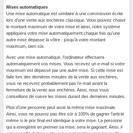
Loupes, lampes et microscopes
Abonnement
Pompie
Pièces
Allema
Mises automatiques
Lots de timbres
Une mise automatique est similaire à une commission écrite
Pinces
Chèque cadeau
Europa
Thém. 
Allemag
lors d’une vente aux enchères classique. Vous pouvez choisir
Années
le montant maximum de votre mise et ainsi, notre système
Matériel numismatique
Newsletter
Films
Thém. 
Allema
appliquera votre mise automatiquement chaque fois qu’une
Présentation souvenir
autre mise dépasse la vôtre - jusqu’à votre montant
Pour le nouveau collectionneur
Politique de confidentialité
Fleurs/
Thémat
Amériq
maximum, bien sûr.
Collections annuelles / livres
Avec une mise automatique, l’ordinateur effectuera
Fournitures de bureau
Géolog
Thémat
Animau
automatiquement vos mises. Vous recevez un e-mail si votre
Vignettes de Noël et feuilles
maximum est dépassé par une autre mise. Si cette mise est
Divers accessoires
Guerre
Thémat
Asie et
faite lors des dernières minutes de la vente aux enchères,
vous ne recevrez probablement pas l’e-mail avant la
Jeux de cartes à collectionner
Localit
Thémat
Austral
fermeture de la vente aux enchères. Ainsi, nous vous
conseillons de suivre les mises durant des dernières minutes.
Médeci
Thémat
Autrich
Plus d’une personne peut avoir la même mise maximale.
Ainsi, vous ne pouvez pas être sûr à 100% de gagner l’article
Monnai
Thémat
Belgiq
même si le prix final est identique à votre mise. La personne
qui a enregistré en premier sa mise, sera le gagnant. Ainsi, il
Organi
Thémat
Bulgari