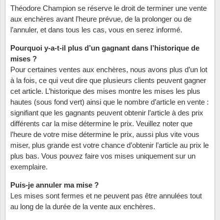
Théodore Champion se réserve le droit de terminer une vente
Musiqu
Etats-U
aux enchères avant l’heure prévue, de la prolonger ou de
l’annuler, et dans tous les cas, vous en serez informé.
Europe 
Pourquoi y-a-t-il plus d’un gagnant dans l’historique de
mises ?
Finlan
Pour certaines ventes aux enchères, nous avons plus d’un lot
à la fois, ce qui veut dire que plusieurs clients peuvent gagner
Fleurs 
cet article. L’historique des mises montre les mises les plus
hautes (sous fond vert) ainsi que le nombre d’article en vente :
Gibralt
signifiant que les gagnants peuvent obtenir l’article à des prix
différents car la mise détermine le prix. Veuillez noter que
Grèce
l’heure de votre mise détermine le prix, aussi plus vite vous
miser, plus grande est votre chance d’obtenir l’article au prix le
Grande
plus bas. Vous pouvez faire vos mises uniquement sur un
exemplaire.
Groenl
Puis-je annuler ma mise ?
Les mises sont fermes et ne peuvent pas être annulées tout
Hongri
au long de la durée de la vente aux enchères.