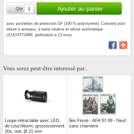
Loupes, lampes et microscopes
Abonnement
Pompie
Pièces
Allema
Ajouter au panier
Qté
Lots de timbres
Pinces
Chèque cadeau
Europa
Thém. 
Allemag
Années
avec pochettes de protection SF (100 % polystyrène). Convient pour
reliure à anneaux, à barre rotative et reliure automatique
Matériel numismatique
Newsletter
Films
Thém. 
Allema
LEUCHTTURM, perforation à 13 trous
Présentation souvenir
Pour le nouveau collectionneur
Politique de confidentialité
Fleurs/
Thémat
Amériq
Collections annuelles / livres
Fournitures de bureau
Géolog
Thémat
Animau
Vignettes de Noël et feuilles
Vous serez peut-être interessé par..
Divers accessoires
Guerre
Thémat
Asie et
Jeux de cartes à collectionner
Localit
Thémat
Austral
Médeci
Thémat
Autrich
Monnai
Thémat
Belgiq
Loupe rétractable avec LED,
Îles Féroé - AFA 97-99 - Neuf
de Leuchtturm, grossissement
sans charnière
20x, noir, Ø 21 mm
Organi
Thémat
Bulgari