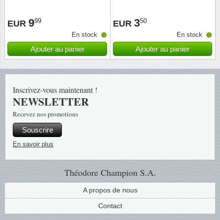
Religio
Thémat
Canad
9
3
99
50
EUR
EUR
En stock
En stock
Royaut
Thémat
Chine
Ajouter au panier
Ajouter au panier
Love
Thémat
Chypre
Inscrivez-vous maintenant !
Scouts
Thémat
Colonie
NEWSLETTER
Recevez nos promotions
Sports/
Timbres
Coloni
Souscrire
Timbre
Timbre
Colonie
En savoir plus
Transpo
Danem
Théodore Champion S.A.
Person
Empire
A propos de nous
Contact
Année 
Espag