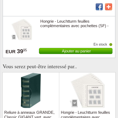
Religio
Thémat
Canad
Hongrie - Leuchtturm feuilles
Royaut
Thémat
Chine
complémentaires avec pochettes (SF) -
2015
Love
Thémat
Chypre
En stock
Scouts
Thémat
Colonie
39
95
Ajouter au panier
EUR
Sports/
Timbres
Coloni
Vous serez peut-être interessé par..
Timbre
Timbre
Colonie
Transpo
Danem
Person
Empire
Année 
Espag
Reliure à anneaux GRANDE,
Hongrie - Leuchtturm feuilles
Classic GIGANT vert, avec
complémentaires avec