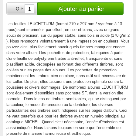
Loupes, lampes et microscopes
Abonnement
Pompie
Pièces
Allema
Ajouter au panier
Qté
Lots de timbres
Pinces
Chèque cadeau
Europa
Thém. 
Allemag
Années
Les feuilles LEUCHTTURM (format 270 x 297 mm / système à 13
trous) sont imprimées par offset, en noir et blanc, avec un grand
Matériel numismatique
Newsletter
Films
Thém. 
Allema
souci de précision, sur du papier stable, sans bois ni acide (170 g/m 2
Présentation souvenir
). Nous renonçons volontairement à une impression en couleurs. Vous
Pour le nouveau collectionneur
Politique de confidentialité
Fleurs/
Thémat
Amériq
pouvez ainsi plus facilement savoir quels timbres manquent encore
Collections annuelles / livres
dans votre album. Des pochettes de protection, fabriquées à partir
d'une feuille de polystyrène traitée anti-reflet, transparente et sans
Fournitures de bureau
Géolog
Thémat
Animau
plastifiant acide, découpées au format des différents timbres, sont
Vignettes de Noël et feuilles
collées sur les pages des albums. Les pochettes de protection
Divers accessoires
Guerre
Thémat
Asie et
maintiennent les timbres bien en place, sans qu'il soit nécessaire de
les coller. De plus, elles assurent une protection optimale contre la
poussière et divers dommages. De nombreux albums LEUCHTTURM
Jeux de cartes à collectionner
Localit
Thémat
Austral
sont également disponibles sans pochette SF, dans la version dite
normale . Dans le cas de timbres semblables, qui se distinguent par
Médeci
Thémat
Autrich
la couleur, le mode d'impression ou la dentelure, les diverses
particularités des timbres sont indiquées sur les pages d'album. Ceci
ne vaut toutefois que pour les timbres ayant un numéro principal au
Monnai
Thémat
Belgiq
catalogue MICHEL. Quand c'est nécessaire, l'année d'émission est
aussi indiquée. Nous faisons toujours en sorte que l'ensemble soit
présenté de manière harmonieuse et esthétique.
Organi
Thémat
Bulgari