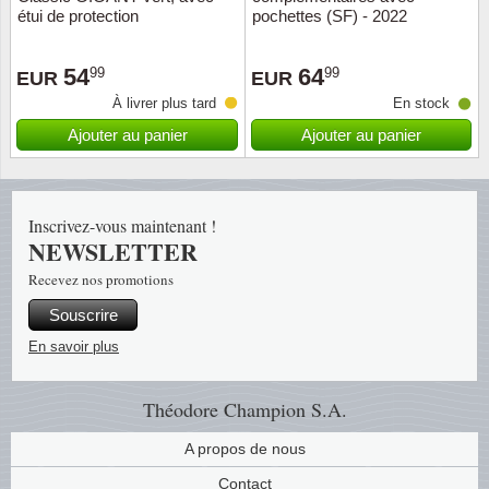
étui de protection
pochettes (SF) - 2022
Musiqu
Etats-U
54
64
99
99
EUR
EUR
Europe 
À livrer plus tard
En stock
Finlan
Ajouter au panier
Ajouter au panier
Fleurs 
Inscrivez-vous maintenant !
Gibralt
NEWSLETTER
Recevez nos promotions
Grèce
Souscrire
Grande
En savoir plus
Groenl
Théodore Champion S.A.
Hongri
A propos de nous
Contact