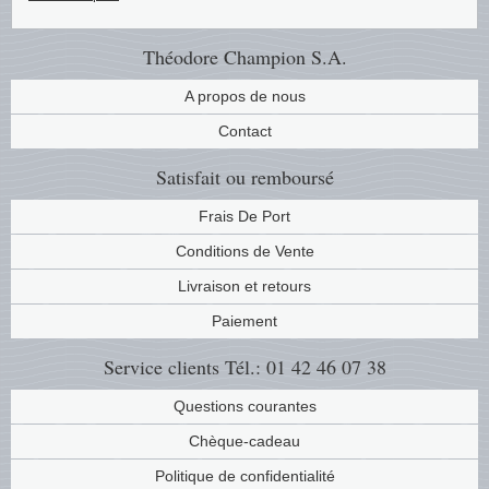
Musiqu
Etats-U
Théodore Champion S.A.
Europe 
A propos de nous
Contact
Finlan
Satisfait ou remboursé
Fleurs 
Frais De Port
Gibralt
Conditions de Vente
Livraison et retours
Grèce
Paiement
Grande
Service clients
Tél.: 01 42 46 07 38
Groenl
Questions courantes
Chèque-cadeau
Hongri
Politique de confidentialité