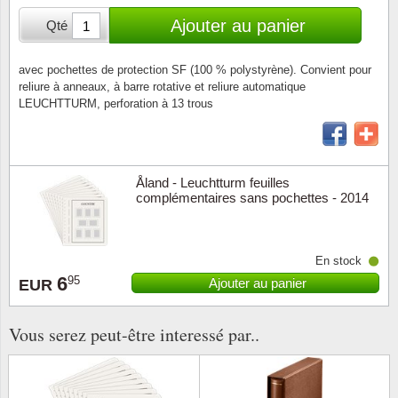
Loupes, lampes et microscopes
Abonnement
Pompie
Pièces
Allema
Ajouter au panier
Qté
Lots de timbres
Pinces
Chèque cadeau
Europa
Thém. 
Allemag
Années
avec pochettes de protection SF (100 % polystyrène). Convient pour
reliure à anneaux, à barre rotative et reliure automatique
Matériel numismatique
Newsletter
Films
Thém. 
Allema
LEUCHTTURM, perforation à 13 trous
Présentation souvenir
Pour le nouveau collectionneur
Politique de confidentialité
Fleurs/
Thémat
Amériq
Collections annuelles / livres
Fournitures de bureau
Géolog
Thémat
Animau
Åland - Leuchtturm feuilles
Vignettes de Noël et feuilles
complémentaires sans pochettes - 2014
Divers accessoires
Guerre
Thémat
Asie et
En stock
Jeux de cartes à collectionner
Localit
Thémat
Austral
6
95
Ajouter au panier
EUR
Médeci
Thémat
Autrich
Vous serez peut-être interessé par..
Monnai
Thémat
Belgiq
Organi
Thémat
Bulgari