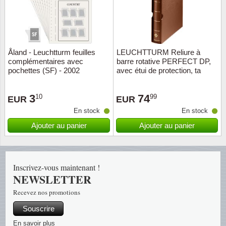
Religio
Thémat
Canad
Royaut
Thémat
Chine
Åland - Leuchtturm feuilles
LEUCHTTURM Reliure à
complémentaires avec
barre rotative PERFECT DP,
Love
Thémat
Chypre
pochettes (SF) - 2002
avec étui de protection, ta
Scouts
Thémat
Colonie
3
74
10
99
EUR
EUR
En stock
En stock
Sports/
Timbres
Coloni
Ajouter au panier
Ajouter au panier
Timbre
Timbre
Colonie
Transpo
Danem
Inscrivez-vous maintenant !
NEWSLETTER
Person
Empire
Recevez nos promotions
Souscrire
Année 
Espag
En savoir plus