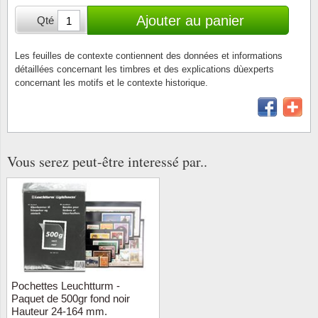
Loupes, lampes et microscopes
Abonnement
Pompie
Pièces
Allema
Ajouter au panier
Qté
Lots de timbres
Pinces
Chèque cadeau
Europa
Thém. 
Allemag
Années
Les feuilles de contexte contiennent des données et informations
détaillées concernant les timbres et des explications dùexperts
Matériel numismatique
Newsletter
Films
Thém. 
Allema
concernant les motifs et le contexte historique.
Présentation souvenir
Pour le nouveau collectionneur
Politique de confidentialité
Fleurs/
Thémat
Amériq
Collections annuelles / livres
Fournitures de bureau
Géolog
Thémat
Animau
Vignettes de Noël et feuilles
Vous serez peut-être interessé par..
Divers accessoires
Guerre
Thémat
Asie et
Jeux de cartes à collectionner
Localit
Thémat
Austral
Médeci
Thémat
Autrich
Monnai
Thémat
Belgiq
Pochettes Leuchtturm -
Paquet de 500gr fond noir
Hauteur 24-164 mm.
Organi
Thémat
Bulgari