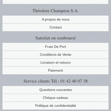
Islande
Théodore Champion S.A.
Iles Fé
A propos de nous
Irlande
Contact
Satisfait ou remboursé
Italie
Frais De Port
Japon
Conditions de Vente
Liechte
Livraison et retours
Paiement
Luxem
Service clients
Tél.: 01 42 46 07 38
Malte
Questions courantes
Norvèg
Chèque-cadeau
Politique de confidentialité
Nouvel