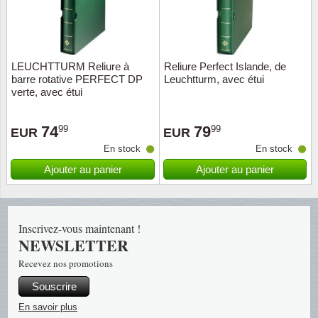
Musiqu
Etats-U
Europe 
LEUCHTTURM Reliure à
Reliure Perfect Islande, de
barre rotative PERFECT DP
Leuchtturm, avec étui
Finlan
verte, avec étui
Fleurs 
74
79
99
99
EUR
EUR
En stock
En stock
Gibralt
Ajouter au panier
Ajouter au panier
Grèce
Grande
Inscrivez-vous maintenant !
NEWSLETTER
Groenl
Recevez nos promotions
Souscrire
Hongri
En savoir plus