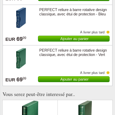
PERFECT reliure à barre rotative design
Religio
Thémat
Canad
classique, avec étui de protection - Bleu
Royaut
Thémat
Chine
À livrer plus tard
Love
Thémat
Chypre
69
99
Ajouter au panier
EUR
Scouts
Thémat
Colonie
PERFECT reliure à barre rotative design
classique, avec étui de protection - Vert
Sports/
Timbres
Coloni
Timbre
Timbre
Colonie
À livrer plus tard
69
99
Ajouter au panier
EUR
Transpo
Danem
Vous serez peut-être interessé par..
Person
Empire
Année 
Espag