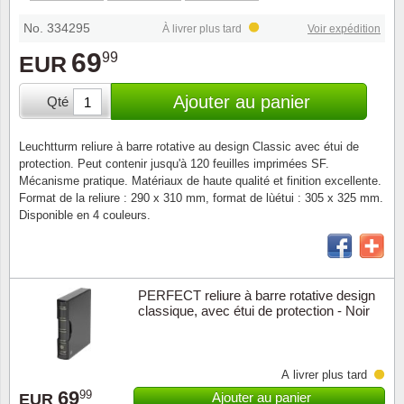
Loupes, lampes et microscopes
Abonnement
Pompie
Pièces
Allema
Lots de timbres
No. 334295
À livrer plus tard
Voir expédition
Pinces
Chèque cadeau
Europa
Thém. 
Allemag
69
99
EUR
Années
Matériel numismatique
Newsletter
Films
Thém. 
Allema
Ajouter au panier
Qté
Présentation souvenir
Pour le nouveau collectionneur
Politique de confidentialité
Fleurs/
Thémat
Amériq
Leuchtturm reliure à barre rotative au design Classic avec étui de
Collections annuelles / livres
protection. Peut contenir jusqu'à 120 feuilles imprimées SF.
Fournitures de bureau
Géolog
Thémat
Animau
Mécanisme pratique. Matériaux de haute qualité et finition excellente.
Format de la reliure : 290 x 310 mm, format de lùétui : 305 x 325 mm.
Vignettes de Noël et feuilles
Disponible en 4 couleurs.
Divers accessoires
Guerre
Thémat
Asie et
Jeux de cartes à collectionner
Localit
Thémat
Austral
PERFECT reliure à barre rotative design
classique, avec étui de protection - Noir
Médeci
Thémat
Autrich
Monnai
Thémat
Belgiq
À livrer plus tard
69
99
Ajouter au panier
Organi
Thémat
Bulgari
EUR