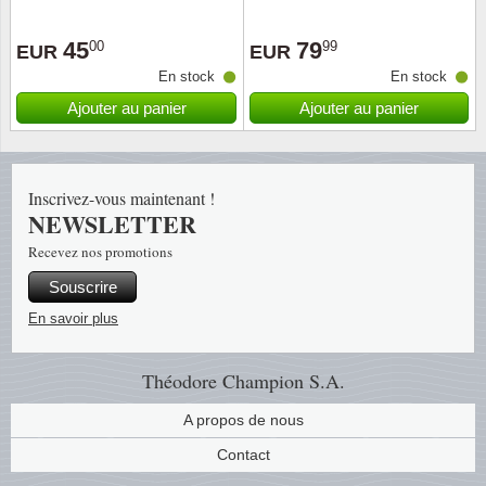
Religio
Thémat
Canad
45
79
00
99
EUR
EUR
En stock
En stock
Royaut
Thémat
Chine
Ajouter au panier
Ajouter au panier
Love
Thémat
Chypre
Inscrivez-vous maintenant !
Scouts
Thémat
Colonie
NEWSLETTER
Recevez nos promotions
Sports/
Timbres
Coloni
Souscrire
Timbre
Timbre
Colonie
En savoir plus
Transpo
Danem
Théodore Champion S.A.
Person
Empire
A propos de nous
Contact
Année 
Espag