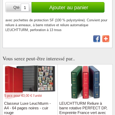
Loupes, lampes et microscopes
Abonnement
Pompie
Pièces
Allema
Ajouter au panier
Qté
Lots de timbres
Pinces
Chèque cadeau
Europa
Thém. 
Allemag
Années
avec pochettes de protection SF (100 % polystyrène). Convient pour
reliure à anneaux, à barre rotative et reliure automatique
Matériel numismatique
Newsletter
Films
Thém. 
Allema
LEUCHTTURM, perforation à 13 trous
Présentation souvenir
Pour le nouveau collectionneur
Politique de confidentialité
Fleurs/
Thémat
Amériq
Collections annuelles / livres
Fournitures de bureau
Géolog
Thémat
Animau
Vignettes de Noël et feuilles
Vous serez peut-être interessé par..
Divers accessoires
Guerre
Thémat
Asie et
Jeux de cartes à collectionner
Localit
Thémat
Austral
Médeci
Thémat
Autrich
5 pcs pour 43,00 € l’unité
Monnai
Thémat
Belgiq
Classeur Luxe Leuchtturm -
LEUCHTTURM Reliure à
A4 - 64 pages noires - cuir
barre rotative PERFECT DP,
rouge
Empreinte France vert avec
Organi
Thémat
Bulgari