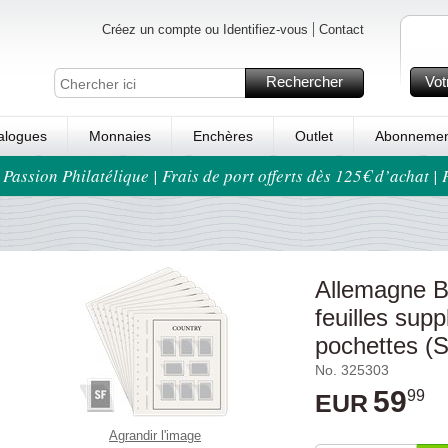
Créez un compte ou Identifiez-vous
Contact
Rechercher
Vot
alogues
Monnaies
Enchères
Outlet
Abonnemen
 Passion Philatélique | Frais de port offerts dès 125€ d’achat |
Allemagne Be
feuilles sup
pochettes (
No. 325303
59
99
EUR
Agrandir l'image