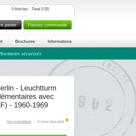
0 Articles - Total 0,00
re panier
Passez commande
t
Brochures
Informations
 Paiements sécurisés
rlin - Leuchtturm
plémentaires avec
SF) - 1960-1969
Voir expédition
À livrer plus tard