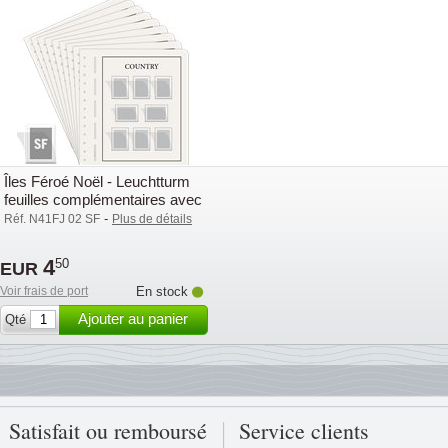
Îles Féroé Noël - Leuchtturm
feuilles complémentaires avec
pochettes (SF) - 2002
-
Réf. N41FJ 02 SF
Plus de détails
4
50
EUR
Voir frais de port
En stock
Ajouter au panier
Qté
Satisfait ou remboursé
Service clients