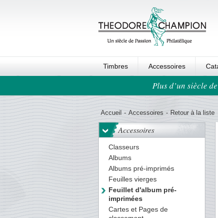
Timbres
Accessoires
Cat
Plus d’un siècle de
Ordre au panier
Accueil
-
Accessoires
-
Retour à la liste
Accessoires
Classeurs
Albums
Albums pré-imprimés
Feuilles vierges
Feuillet d'album pré-
imprimées
Cartes et Pages de