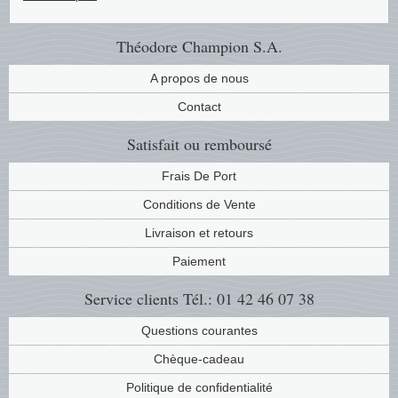
Musiqu
Etats-U
Théodore Champion S.A.
Europe 
A propos de nous
Contact
Finlan
Satisfait ou remboursé
Fleurs 
Frais De Port
Gibralt
Conditions de Vente
Livraison et retours
Grèce
Paiement
Grande
Service clients
Tél.: 01 42 46 07 38
Groenl
Questions courantes
Chèque-cadeau
Hongri
Politique de confidentialité