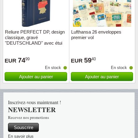
Religio
Thémat
Canad
Royaut
Thémat
Chine
Reliure PERFECT DP, design
Lufthansa 26 enveloppes
classique, gravé
premier vol
Love
Thémat
Chypre
"DEUTSCHLAND" avec étui
de prot
Scouts
Thémat
Colonie
74
59
99
40
EUR
EUR
En stock
En stock
Sports/
Timbres
Coloni
Ajouter au panier
Ajouter au panier
Timbre
Timbre
Colonie
Transpo
Danem
Inscrivez-vous maintenant !
NEWSLETTER
Person
Empire
Recevez nos promotions
Souscrire
Année 
Espag
En savoir plus