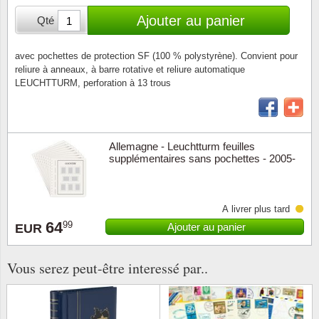
Loupes, lampes et microscopes
Abonnement
Pompie
Pièces
Allema
Ajouter au panier
Qté
Lots de timbres
Pinces
Chèque cadeau
Europa
Thém. 
Allemag
Années
avec pochettes de protection SF (100 % polystyrène). Convient pour
reliure à anneaux, à barre rotative et reliure automatique
Matériel numismatique
Newsletter
Films
Thém. 
Allema
LEUCHTTURM, perforation à 13 trous
Présentation souvenir
Pour le nouveau collectionneur
Politique de confidentialité
Fleurs/
Thémat
Amériq
Collections annuelles / livres
Fournitures de bureau
Géolog
Thémat
Animau
Allemagne - Leuchtturm feuilles
Vignettes de Noël et feuilles
supplémentaires sans pochettes - 2005-
2009
Divers accessoires
Guerre
Thémat
Asie et
À livrer plus tard
Jeux de cartes à collectionner
Localit
Thémat
Austral
64
99
Ajouter au panier
EUR
Médeci
Thémat
Autrich
Vous serez peut-être interessé par..
Monnai
Thémat
Belgiq
Organi
Thémat
Bulgari