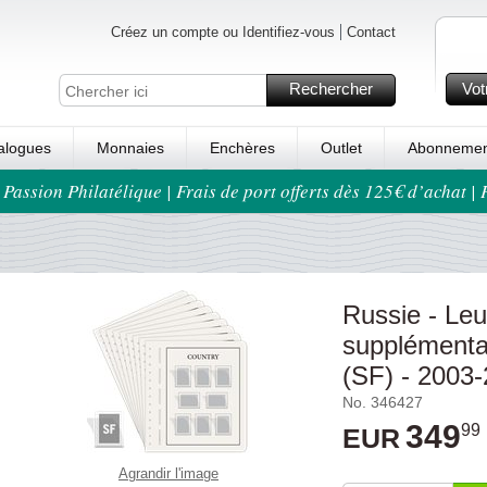
Créez un compte ou Identifiez-vous
Contact
Rechercher
Vot
alogues
Monnaies
Enchères
Outlet
Abonnemen
 Passion Philatélique | Frais de port offerts dès 125€ d’achat |
Russie - Leu
supplémenta
(SF) - 2003
No. 346427
349
99
EUR
Agrandir l'image