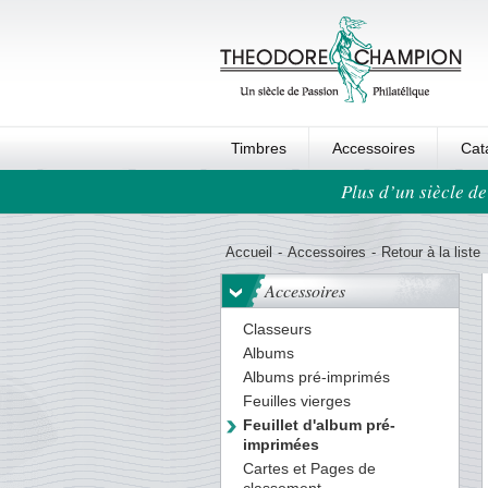
Timbres
Accessoires
Cat
Plus d’un siècle de
Ordre au panier
Accueil
-
Accessoires
-
Retour à la liste
Accessoires
Classeurs
Albums
Albums pré-imprimés
Feuilles vierges
Feuillet d'album pré-
imprimées
Cartes et Pages de