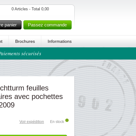
0 Articles - Total 0,00
re panier
Passez commande
t
Brochures
Informations
 Paiements sécurisés
chtturm feuilles
ires avec pochettes
-2009
Voir expédition
En stock