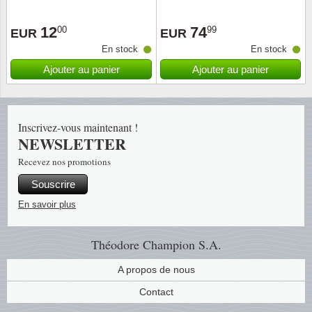
Religio
Thémat
Canad
12
74
00
99
EUR
EUR
En stock
En stock
Royaut
Thémat
Chine
Ajouter au panier
Ajouter au panier
Love
Thémat
Chypre
Inscrivez-vous maintenant !
Scouts
Thémat
Colonie
NEWSLETTER
Recevez nos promotions
Sports/
Timbres
Coloni
Souscrire
Timbre
Timbre
Colonie
En savoir plus
Transpo
Danem
Théodore Champion S.A.
Person
Empire
A propos de nous
Contact
Année 
Espag