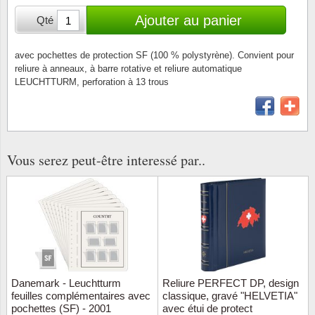
Loupes, lampes et microscopes
Abonnement
Pompie
Pièces
Allema
Ajouter au panier
Qté
Lots de timbres
Pinces
Chèque cadeau
Europa
Thém. 
Allemag
Années
avec pochettes de protection SF (100 % polystyrène). Convient pour
reliure à anneaux, à barre rotative et reliure automatique
Matériel numismatique
Newsletter
Films
Thém. 
Allema
LEUCHTTURM, perforation à 13 trous
Présentation souvenir
Pour le nouveau collectionneur
Politique de confidentialité
Fleurs/
Thémat
Amériq
Collections annuelles / livres
Fournitures de bureau
Géolog
Thémat
Animau
Vignettes de Noël et feuilles
Vous serez peut-être interessé par..
Divers accessoires
Guerre
Thémat
Asie et
Jeux de cartes à collectionner
Localit
Thémat
Austral
Médeci
Thémat
Autrich
Monnai
Thémat
Belgiq
Danemark - Leuchtturm
Reliure PERFECT DP, design
feuilles complémentaires avec
classique, gravé "HELVETIA"
pochettes (SF) - 2001
avec étui de protect
Organi
Thémat
Bulgari