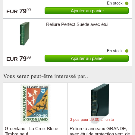
En stock
Musiqu
Etats-U
79
99
Ajouter au panier
EUR
Europe 
Reliure Perfect Suède avec étui
Finlan
Fleurs 
En stock
79
99
Ajouter au panier
EUR
Gibralt
Vous serez peut-être interessé par..
Grèce
Grande
Groenl
3 pcs pour 39,00 € l’unité
Hongri
Groenland - La Croix Bleue -
Reliure à anneaux GRANDE,
Timbre neuf
avec étui de protection,vert, de