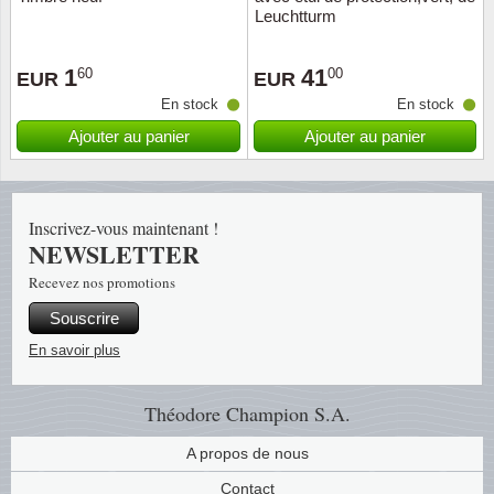
Islande
Leuchtturm
Iles Fé
1
41
60
00
EUR
EUR
En stock
En stock
Irlande
Ajouter au panier
Ajouter au panier
Italie
Japon
Inscrivez-vous maintenant !
NEWSLETTER
Liechte
Recevez nos promotions
Souscrire
Luxem
En savoir plus
Malte
Théodore Champion S.A.
Norvèg
A propos de nous
Nouvel
Contact