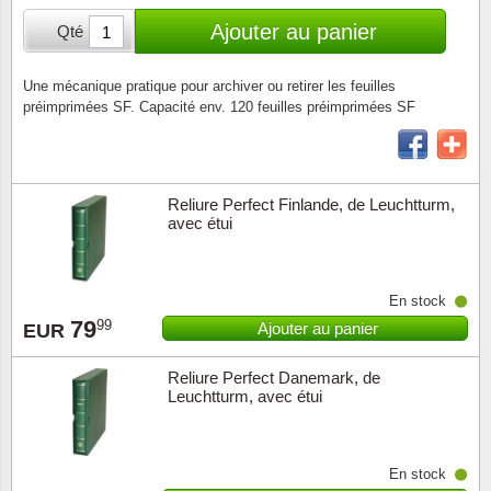
Loupes, lampes et microscopes
Abonnement
Pompie
Pièces
Allema
Ajouter au panier
Qté
Lots de timbres
Pinces
Chèque cadeau
Europa
Thém. 
Allemag
Années
Une mécanique pratique pour archiver ou retirer les feuilles
préimprimées SF. Capacité env. 120 feuilles préimprimées SF
Matériel numismatique
Newsletter
Films
Thém. 
Allema
Présentation souvenir
Pour le nouveau collectionneur
Politique de confidentialité
Fleurs/
Thémat
Amériq
Collections annuelles / livres
Reliure Perfect Finlande, de Leuchtturm,
Fournitures de bureau
Géolog
Thémat
Animau
avec étui
Vignettes de Noël et feuilles
Divers accessoires
Guerre
Thémat
Asie et
En stock
79
Jeux de cartes à collectionner
Localit
Thémat
Austral
99
Ajouter au panier
EUR
Reliure Perfect Danemark, de
Médeci
Thémat
Autrich
Leuchtturm, avec étui
Monnai
Thémat
Belgiq
En stock
Organi
Thémat
Bulgari