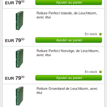
79
99
Ajouter au panier
EUR
Religio
Thémat
Canad
Reliure Perfect Islande, de Leuchtturm,
avec étui
Royaut
Thémat
Chine
Love
Thémat
Chypre
En stock
79
99
Ajouter au panier
EUR
Scouts
Thémat
Colonie
Reliure Perfect Norvège, de Leuchtturm,
avec étui
Sports/
Timbres
Coloni
Timbre
Timbre
Colonie
En stock
79
99
Ajouter au panier
EUR
Transpo
Danem
Reliure Groenland de Leuchtturm, avec
Person
Empire
étui
Année 
Espag