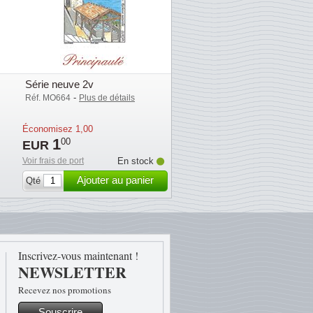
Série neuve 2v
-
Réf. MO664
Plus de détails
Économisez
1,00
1
00
EUR
Voir frais de port
En stock
Ajouter au panier
Qté
Inscrivez-vous maintenant !
NEWSLETTER
Recevez nos promotions
Souscrire