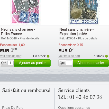
Neuf sans charnière -
Neuf sans charnière -
PhilexFrance
Exposition jubilée
-
-
Réf. MO548
Plus de détails
Réf. MO654
Plus de détails
Économisez
1,00
Économisez
0,75
1
0
00
75
EUR
EUR
Voir frais de port
En stock
Voir frais de port
En stock
Ajouter au panier
Ajouter au panier
Qté
Qté
Satisfait ou remboursé
Service clients
Tél.: 01 42 46 07 38
Frais De Port
Questions courantes