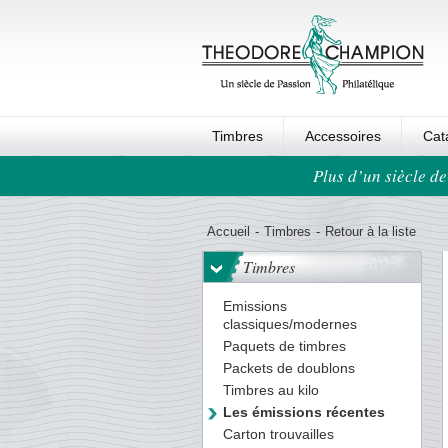
Timbres
Accessoires
Cat
Plus d’un siècle de
Ordre au panier
Accueil
-
Timbres
-
Retour à la liste
Timbres
Emissions
classiques/modernes
Paquets de timbres
Packets de doublons
Timbres au kilo
Les émissions récentes
Carton trouvailles