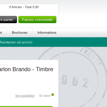
0 Articles - Total 0,00
re panier
Passez commande
t
Brochures
Informations
 Paiements sécurisés
rlon Brando - Timbre
Voir expédition
En stock