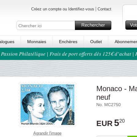
Créez un compte ou Identifiez-vous
Contact
Rechercher
Vot
alogues
Monnaies
Enchères
Outlet
Abonnemen
 Passion Philatélique | Frais de port offerts dès 125€ d’achat |
Monaco - Ma
neuf
No. MC2750
5
20
EUR
Agrandir l'image