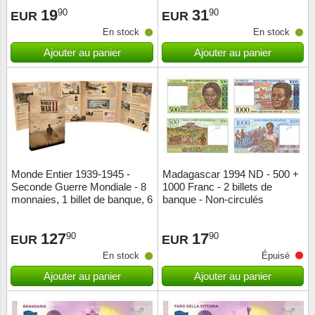
19
31
90
90
EUR
EUR
Suisse
En stock
En stock
Tchéco
Ajouter au panier
Ajouter au panier
Transpo
Turqui
Vatican
Monde Entier 1939-1945 -
Madagascar 1994 ND - 500 +
Yuugos
Seconde Guerre Mondiale - 8
1000 Franc - 2 billets de
monnaies, 1 billet de banque, 6
banque - Non-circulés
timbres, belle qualité/non-
circulé
127
17
90
90
EUR
EUR
En stock
Épuisé
Ajouter au panier
Ajouter au panier