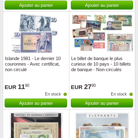
Islande
Ajouter au panier
Ajouter au panier
Iles Fé
Irlande
Italie
Islande 1981 - Le dernier 10
Le billet de banque le plus
Japon
couronnes - Avec certificat,
curieux de 10 pays - 10 billets
non circulé
de banque - Non-circulés
Liechte
11
27
90
90
EUR
EUR
Luxem
En stock
En stock
Ajouter au panier
Ajouter au panier
Malte
Norvèg
Nouvel