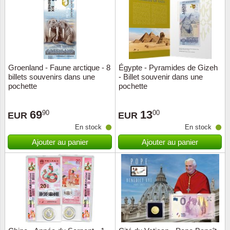
Religio
Thémat
Canad
Royaut
Thémat
Chine
Groenland - Faune arctique - 8
Égypte - Pyramides de Gizeh
Love
Thémat
Chypre
billets souvenirs dans une
- Billet souvenir dans une
pochette
pochette
Scouts
Thémat
Colonie
69
13
90
00
EUR
EUR
Sports/
Timbres
Coloni
En stock
En stock
Ajouter au panier
Ajouter au panier
Timbre
Timbre
Colonie
Transpo
Danem
Person
Empire
Année 
Espag