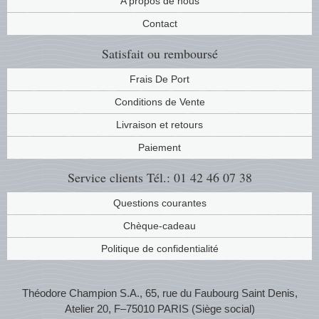
A propos de nous
Contact
Satisfait ou remboursé
Frais De Port
Conditions de Vente
Livraison et retours
Paiement
Service clients
Tél.: 01 42 46 07 38
Questions courantes
Chèque-cadeau
Politique de confidentialité
Théodore Champion S.A., 65, rue du Faubourg Saint Denis,
Atelier 20, F–75010 PARIS (Siège social)