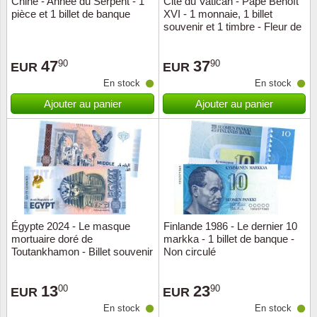
Chine - Année du Serpent - 1
Cité du Vatican - Pape Benoît
pièce et 1 billet de banque
XVI - 1 monnaie, 1 billet
Musiqu
Etats-U
souvenir et 1 timbre - Fleur de
coin
Europe 
47
37
90
90
EUR
EUR
En stock
En stock
Finlan
Ajouter au panier
Ajouter au panier
Fleurs 
Gibralt
Grèce
Grande
Égypte 2024 - Le masque
Finlande 1986 - Le dernier 10
mortuaire doré de
markka - 1 billet de banque -
Toutankhamon - Billet souvenir
Non circulé
Groenl
dans une pochette
13
23
00
90
Hongri
EUR
EUR
En stock
En stock