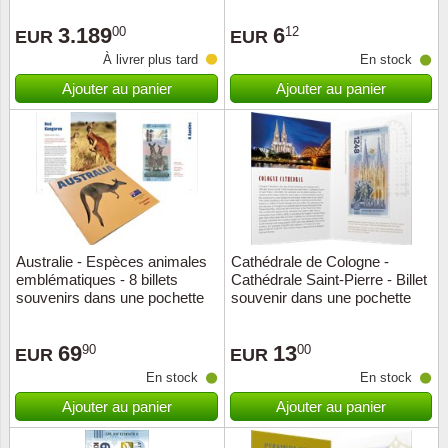
Loupes, lampes et microscopes
Abonnement
Pompie
Pièces
Allema
Lots de timbres
3.189
6
00
12
EUR
EUR
Pinces
Chèque cadeau
Europa
Thém. 
Allemag
À livrer plus tard
En stock
Années
Ajouter au panier
Ajouter au panier
Matériel numismatique
Newsletter
Films
Thém. 
Allema
Présentation souvenir
Pour le nouveau collectionneur
Politique de confidentialité
Fleurs/
Thémat
Amériq
Collections annuelles / livres
Fournitures de bureau
Géolog
Thémat
Animau
Vignettes de Noël et feuilles
Divers accessoires
Guerre
Thémat
Asie et
Australie - Espèces animales
Cathédrale de Cologne -
emblématiques - 8 billets
Cathédrale Saint-Pierre - Billet
Jeux de cartes à collectionner
Localit
Thémat
Austral
souvenirs dans une pochette
souvenir dans une pochette
Médeci
Thémat
Autrich
69
13
90
00
EUR
EUR
En stock
En stock
Monnai
Thémat
Belgiq
Ajouter au panier
Ajouter au panier
Organi
Thémat
Bulgari