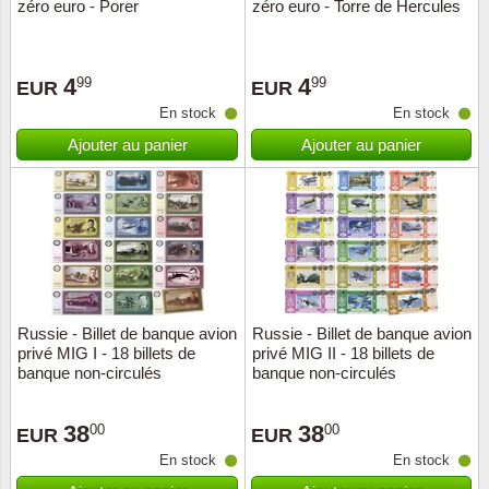
zéro euro - Porer
zéro euro - Torre de Hercules
4
4
99
99
EUR
EUR
En stock
En stock
Ajouter au panier
Ajouter au panier
Russie - Billet de banque avion
Russie - Billet de banque avion
privé MIG I - 18 billets de
privé MIG II - 18 billets de
banque non-circulés
banque non-circulés
38
38
00
00
EUR
EUR
En stock
En stock