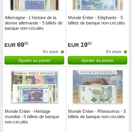
ONU
Allemagne - L'histoire de la
Monde Entier - Eléphants - 5
devise allemande - 5 billets de
billets de banque non-circulés
Pays B
banque non-circulés
Pays-B
69
19
90
90
EUR
EUR
En stock
En stock
Pologn
Ajouter au panier
Ajouter au panier
Portuga
Rouma
Saint-M
Sport c
Monde Entier - Héritage
Monde Entier - Rhinocéros - 5
mondial - 5 billets de banque
billets de banque non-circulés
non-circulés
Suède