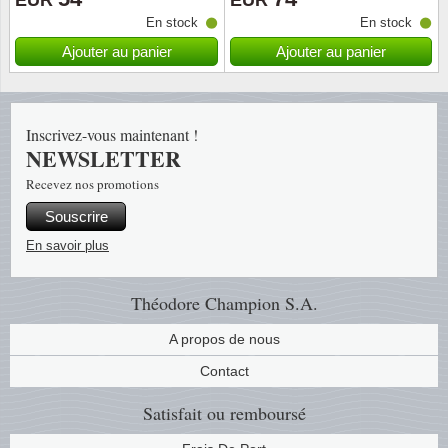
EUR
EUR
En stock
En stock
Religio
Thémat
Canad
Ajouter au panier
Ajouter au panier
Royaut
Thémat
Chine
Inscrivez-vous maintenant !
Love
Thémat
Chypre
NEWSLETTER
Recevez nos promotions
Scouts
Thémat
Colonie
Souscrire
Sports/
Timbres
Coloni
En savoir plus
Timbre
Timbre
Colonie
Théodore Champion S.A.
Transpo
Danem
A propos de nous
Contact
Person
Empire
Satisfait ou remboursé
Année 
Espag