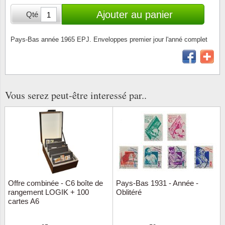
Loupes, lampes et microscopes
Abonnement
Pompie
Pièces
Allema
Ajouter au panier
Qté
Lots de timbres
Pinces
Chèque cadeau
Europa
Thém. 
Allemag
Années
Pays-Bas année 1965 EPJ. Enveloppes premier jour l'anné complet
Matériel numismatique
Newsletter
Films
Thém. 
Allema
Présentation souvenir
Pour le nouveau collectionneur
Politique de confidentialité
Fleurs/
Thémat
Amériq
Collections annuelles / livres
Vous serez peut-être interessé par..
Fournitures de bureau
Géolog
Thémat
Animau
Vignettes de Noël et feuilles
Divers accessoires
Guerre
Thémat
Asie et
Jeux de cartes à collectionner
Localit
Thémat
Austral
Médeci
Thémat
Autrich
Offre combinée - C6 boîte de
Pays-Bas 1931 - Année -
rangement LOGIK + 100
Oblitéré
Monnai
Thémat
Belgiq
cartes A6
Organi
Thémat
Bulgari