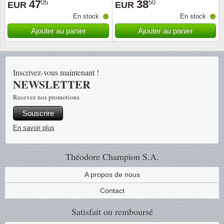
47
38
05
50
EUR
EUR
En stock
En stock
Religio
Thémat
Canad
Ajouter au panier
Ajouter au panier
Royaut
Thémat
Chine
Love
Thémat
Chypre
Inscrivez-vous maintenant !
NEWSLETTER
Scouts
Thémat
Colonie
Recevez nos promotions
Souscrire
Sports/
Timbres
Coloni
En savoir plus
Timbre
Timbre
Colonie
Théodore Champion S.A.
Transpo
Danem
A propos de nous
Person
Empire
Contact
Satisfait ou remboursé
Année 
Espag