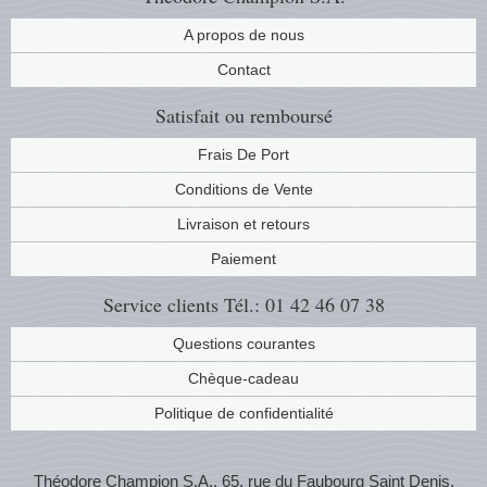
Musiqu
Etats-U
A propos de nous
Contact
Europe 
Satisfait ou remboursé
Finlan
Frais De Port
Fleurs 
Conditions de Vente
Livraison et retours
Gibralt
Paiement
Grèce
Service clients
Tél.: 01 42 46 07 38
Grande
Questions courantes
Chèque-cadeau
Groenl
Politique de confidentialité
Hongri
Théodore Champion S.A., 65, rue du Faubourg Saint Denis,