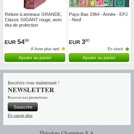
Religio
Thémat
Canad
Reliure à anneaux GRANDE,
Pays-Bas 1964 - Année - EPJ
Classic GIGANT rouge, avec
- Neuf
étui de protection
Royaut
Thémat
Chine
54
3
99
80
Love
Thémat
Chypre
EUR
EUR
À livrer plus tard
En stock
Scouts
Thémat
Colonie
Ajouter au panier
Ajouter au panier
Sports/
Timbres
Coloni
Inscrivez-vous maintenant !
Timbre
Timbre
Colonie
NEWSLETTER
Recevez nos promotions
Transpo
Danem
Souscrire
Person
Empire
En savoir plus
Année 
Espag
Théodore Champion S.A.