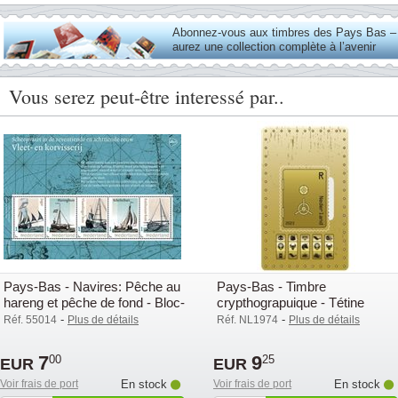
Abonnez-vous aux timbres des Pays Bas –
aurez une collection complète à l’avenir
Vous serez peut-être interessé par..
Pays-Bas - Navires: Pêche au
Pays-Bas - Timbre
hareng et pêche de fond - Bloc-
crypthograpuique - Tétine
feuillet neuf
-
-
Réf. 55014
Plus de détails
Réf. NL1974
Plus de détails
7
9
00
25
EUR
EUR
Voir frais de port
En stock
Voir frais de port
En stock