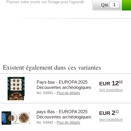
Passez votre souris sur l'image pour l'agrandir
Qté
Existent également dans ces variantes
Pays-bas - EUROPA 2025
12
66
EUR
Découvertes archéologiques
Voir expédition
nationales - Feuillet neuf
-
No. 54991
Plus de détails
pays-Bas - EUROPA 2025
2
11
EUR
Découvertes archéologiques
Voir expédition
nationales - Timbre neuf
-
No. 54992
Plus de détails