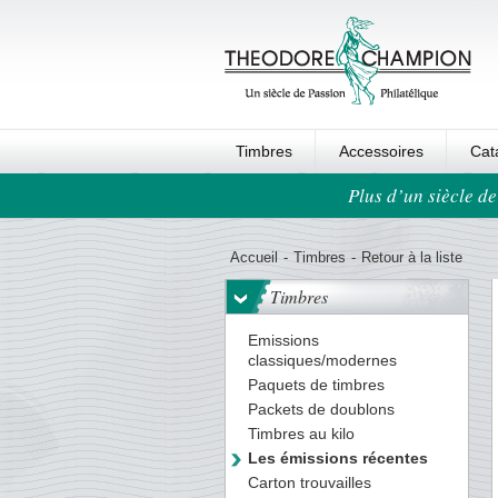
Timbres
Accessoires
Cat
Plus d’un siècle de
Ordre au panier
Accueil
-
Timbres
-
Retour à la liste
Timbres
Emissions
classiques/modernes
Paquets de timbres
Packets de doublons
Timbres au kilo
Les émissions récentes
Carton trouvailles