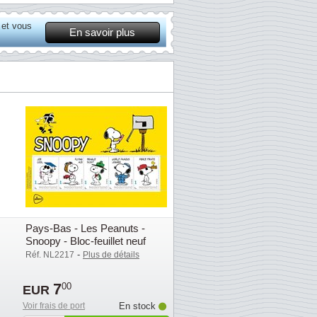
 et vous
En savoir plus
Pays-Bas - Les Peanuts -
Snoopy - Bloc-feuillet neuf
-
Réf. NL2217
Plus de détails
7
00
EUR
Voir frais de port
En stock