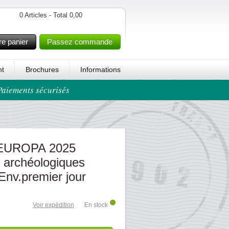
0 Articles - Total 0,00
re panier
Passez commande
t
Brochures
Informations
 Paiements sécurisés
 EUROPA 2025
 archéologiques
 Env.premier jour
Voir expédition
En stock