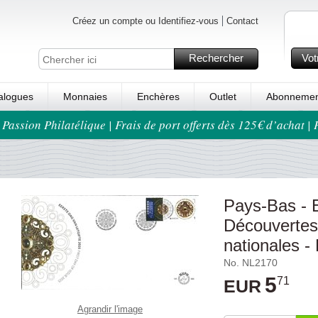
Créez un compte ou Identifiez-vous
Contact
Rechercher
Vot
alogues
Monnaies
Enchères
Outlet
Abonnemen
 Passion Philatélique | Frais de port offerts dès 125€ d’achat |
Pays-Bas -
Découvertes
nationales -
No. NL2170
5
71
EUR
Agrandir l'image