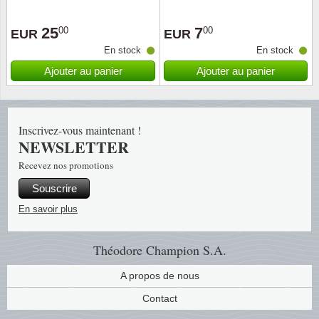
Musiqu
Etats-U
25
7
00
00
EUR
EUR
En stock
En stock
Europe 
Ajouter au panier
Ajouter au panier
Finlan
Fleurs 
Inscrivez-vous maintenant !
NEWSLETTER
Gibralt
Recevez nos promotions
Souscrire
Grèce
En savoir plus
Grande
Théodore Champion S.A.
Groenl
A propos de nous
Hongri
Contact