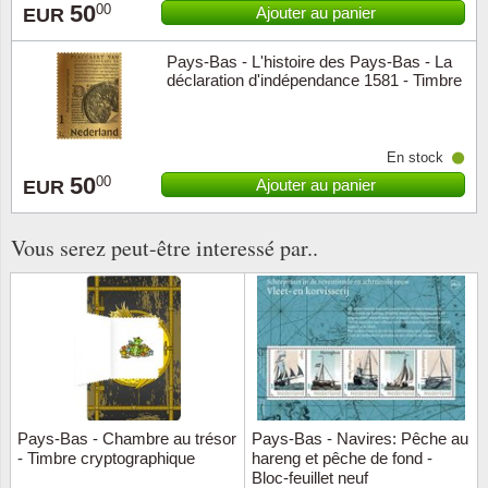
50
00
Ajouter au panier
EUR
Religio
Thémat
Canad
Pays-Bas - L'histoire des Pays-Bas - La
déclaration d'indépendance 1581 - Timbre
Royaut
Thémat
Chine
sous blister 24 carats d'or
Love
Thémat
Chypre
En stock
50
00
Ajouter au panier
EUR
Scouts
Thémat
Colonie
Vous serez peut-être interessé par..
Sports/
Timbres
Coloni
Timbre
Timbre
Colonie
Transpo
Danem
Person
Empire
Pays-Bas - Chambre au trésor
Pays-Bas - Navires: Pêche au
- Timbre cryptographique
hareng et pêche de fond -
Année 
Espag
Bloc-feuillet neuf