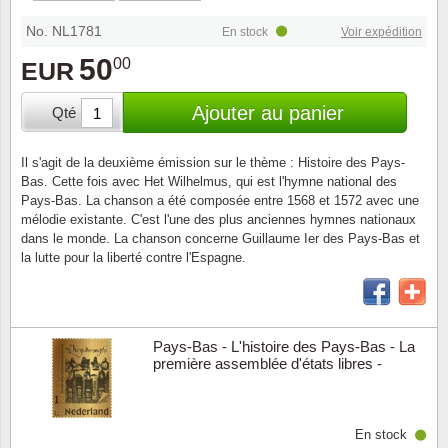
Loupes, lampes et microscopes
Abonnement
Pompie
Pièces
Allema
Lots de timbres
No. NL1781
En stock
Voir expédition
Pinces
Chèque cadeau
Europa
Thém. 
Allemag
50
00
EUR
Années
Matériel numismatique
Newsletter
Films
Thém. 
Allema
Ajouter au panier
Qté
Présentation souvenir
Pour le nouveau collectionneur
Politique de confidentialité
Fleurs/
Thémat
Amériq
Il s'agit de la deuxième émission sur le thème : Histoire des Pays-
Collections annuelles / livres
Bas. Cette fois avec Het Wilhelmus, qui est l'hymne national des
Fournitures de bureau
Géolog
Thémat
Animau
Pays-Bas. La chanson a été composée entre 1568 et 1572 avec une
mélodie existante. C'est l'une des plus anciennes hymnes nationaux
Vignettes de Noël et feuilles
dans le monde. La chanson concerne Guillaume Ier des Pays-Bas et
Divers accessoires
Guerre
Thémat
Asie et
la lutte pour la liberté contre l'Espagne.
Jeux de cartes à collectionner
Localit
Thémat
Austral
Médeci
Thémat
Autrich
Pays-Bas - L'histoire des Pays-Bas - La
première assemblée d'états libres -
Timbre sous blister 24 carats d'or
Monnai
Thémat
Belgiq
En stock
Organi
Thémat
Bulgari