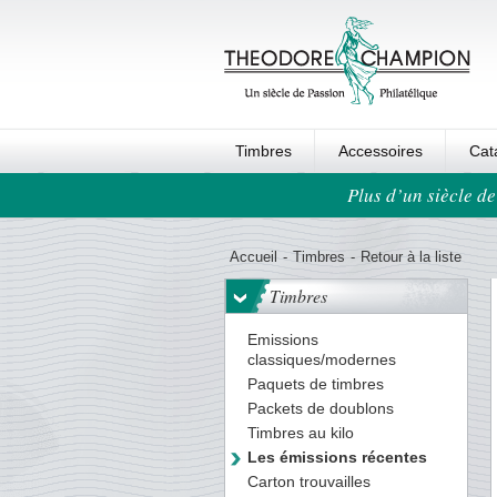
Timbres
Accessoires
Cat
Plus d’un siècle de
Ordre au panier
Accueil
-
Timbres
-
Retour à la liste
Timbres
Emissions
classiques/modernes
Paquets de timbres
Packets de doublons
Timbres au kilo
Les émissions récentes
Carton trouvailles