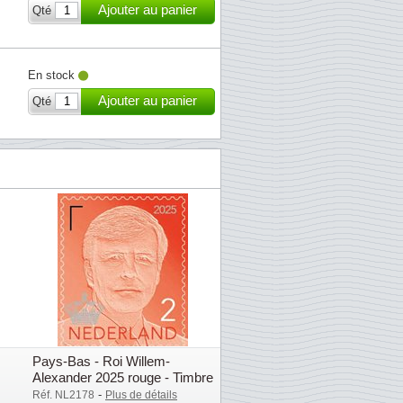
Ajouter au panier
Qté
En stock
Ajouter au panier
Qté
Pays-Bas - Roi Willem-
Alexander 2025 rouge - Timbre
d'usage counrant
-
Réf. NL2178
Plus de détails