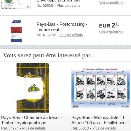
Voir expédition
-
No. 55059
Plus de détails
Pays-Bas - Postcrossing -
2
11
EUR
Timbre neuf
Voir expédition
-
No. NL2202
Plus de détails
Vous serez peut-être interessé par..
Pays-Bas - Chambre au trésor -
Pays-Bas - Motocycliste TT
Timbre cryptographique
Assen 100 ans - Feuillet neuf
10v
-
-
Réf. 54974
Plus de détails
Réf. 55013
Plus de détails