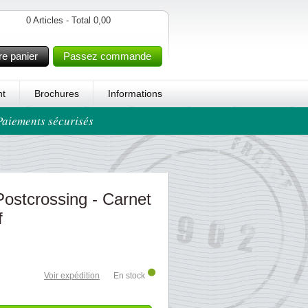
0 Articles - Total 0,00
re panier
Passez commande
t
Brochures
Informations
 Paiements sécurisés
ostcrossing - Carnet
f
Voir expédition
En stock