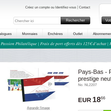
Créez un compte ou Identifiez-vous
Contact
Rechercher
Vot
alogues
Monnaies
Enchères
Outlet
Abonnemen
 Passion Philatélique | Frais de port offerts dès 125€ d’achat |
Pays-Bas - P
prestige neu
No. NL2207
18
66
EUR
Agrandir l'image