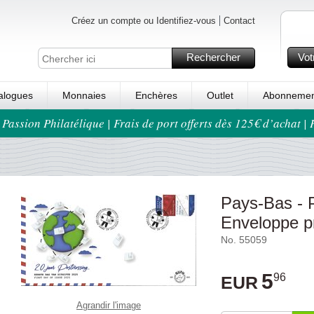
Créez un compte ou Identifiez-vous
Contact
Rechercher
Vot
alogues
Monnaies
Enchères
Outlet
Abonnemen
 Passion Philatélique | Frais de port offerts dès 125€ d’achat |
Pays-Bas - P
Enveloppe p
No. 55059
5
96
EUR
Agrandir l'image