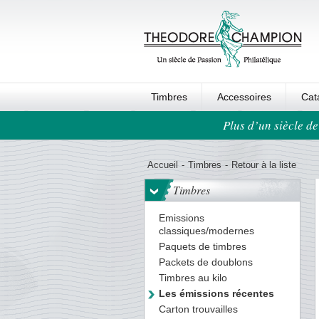
Timbres
Accessoires
Cat
Plus d’un siècle de
Ordre au panier
Accueil
-
Timbres
-
Retour à la liste
Timbres
Emissions
classiques/modernes
Paquets de timbres
Packets de doublons
Timbres au kilo
Les émissions récentes
Carton trouvailles