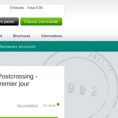
0 Articles - Total 0,00
re panier
Passez commande
t
Brochures
Informations
 Paiements sécurisés
ostcrossing -
remier jour
Voir expédition
En stock