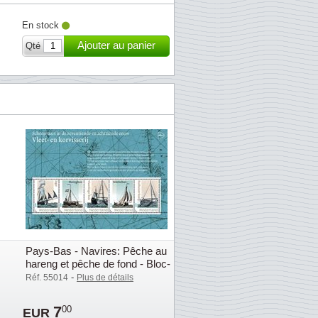
En stock
Ajouter au panier
Qté
Pays-Bas - Navires: Pêche au
hareng et pêche de fond - Bloc-
feuillet neuf
-
Réf. 55014
Plus de détails
7
00
EUR