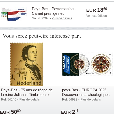
Pays-Bas - Postcrossing -
18
66
EUR
Carnet prestige neuf
Voir expédition
-
No. NL2207
Plus de détails
Vous serez peut-être interessé par..
Pays-Bas - 75 ans de règne de
pays-Bas - EUROPA 2025
la reine Juliana - Timbre en or
Découvertes archéologiques
24 carats
nationales - Timbre neuf
-
-
Réf. 54146
Plus de détails
Réf. 54992
Plus de détails
50
2
00
11
EUR
EUR