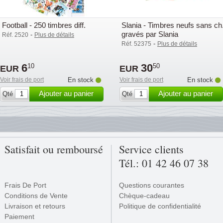
Football - 250 timbres diff.
Slania - Timbres neufs sans ch
gravés par Slania
-
Réf. 2520
Plus de détails
-
Réf. 52375
Plus de détails
6
30
10
50
EUR
EUR
Voir frais de port
En stock
Voir frais de port
En stock
Ajouter au panier
Ajouter au panier
Qté
Qté
Satisfait ou remboursé
Service clients
Tél.: 01 42 46 07 38
Frais De Port
Questions courantes
Conditions de Vente
Chèque-cadeau
Livraison et retours
Politique de confidentialité
Paiement