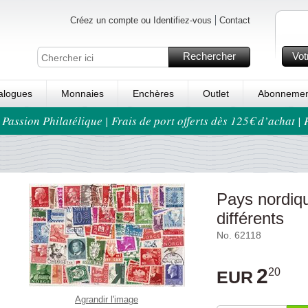
Créez un compte ou Identifiez-vous
Contact
Rechercher
Vot
alogues
Monnaies
Enchères
Outlet
Abonnemen
 Passion Philatélique | Frais de port offerts dès 125€ d’achat |
Pays nordiqu
différents
No. 62118
2
20
EUR
Agrandir l'image