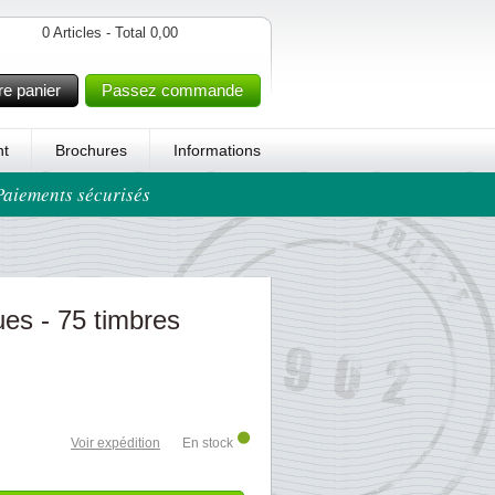
0 Articles - Total 0,00
re panier
Passez commande
t
Brochures
Informations
 Paiements sécurisés
es - 75 timbres
Voir expédition
En stock