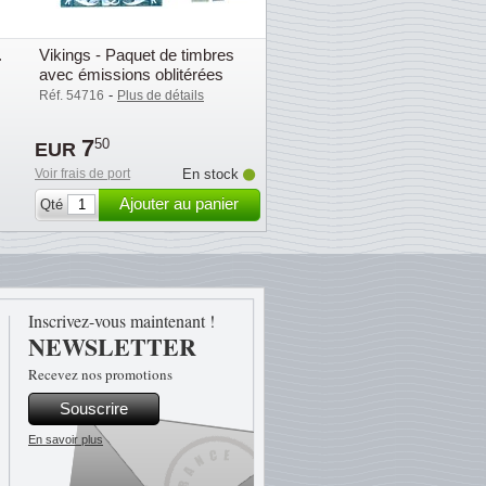
.
Vikings - Paquet de timbres
avec émissions oblitérées
-
Réf. 54716
Plus de détails
7
50
EUR
Voir frais de port
En stock
Ajouter au panier
Qté
Inscrivez-vous maintenant !
NEWSLETTER
Recevez nos promotions
Souscrire
En savoir plus