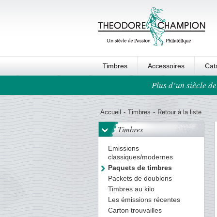
Timbres
Accessoires
Cat
Plus d’un siècle de
Ordre au panier
Accueil
-
Timbres
-
Retour à la liste
Timbres
Emissions
classiques/modernes
Paquets de timbres
Packets de doublons
Timbres au kilo
Les émissions récentes
Carton trouvailles