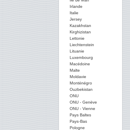
Ile de Man
Irlande
Italie
Jersey
Kazakhstan
Kirghizistan
Lettonie
Liechtenstein
Lituanie
Luxembourg
Macédoine
Malte
Moldavie
Monténégro
Ouzbekistan
ONU
ONU - Genève
ONU - Vienne
Pays Baltes
Pays-Bas
Pologne