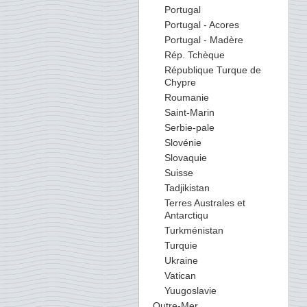
Portugal
Portugal - Acores
Portugal - Madère
Rép. Tchèque
République Turque de
Chypre
Roumanie
Saint-Marin
Serbie-pale
Slovénie
Slovaquie
Suisse
Tadjikistan
Terres Australes et
Antarctiqu
Turkménistan
Turquie
Ukraine
Vatican
Yuugoslavie
Outre-Mer