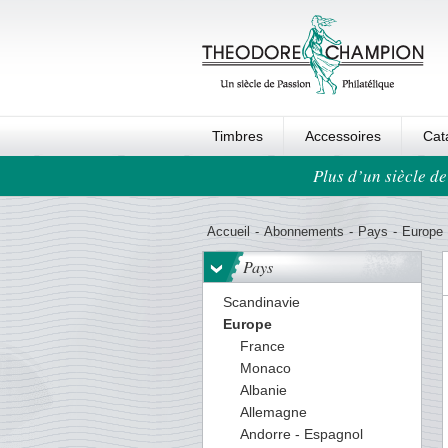
Timbres
Accessoires
Cat
Plus d’un siècle de
Ordre au panier
Accueil
-
Abonnements
-
Pays
-
Europe
Pays
Scandinavie
Europe
France
Monaco
Albanie
Allemagne
Andorre - Espagnol