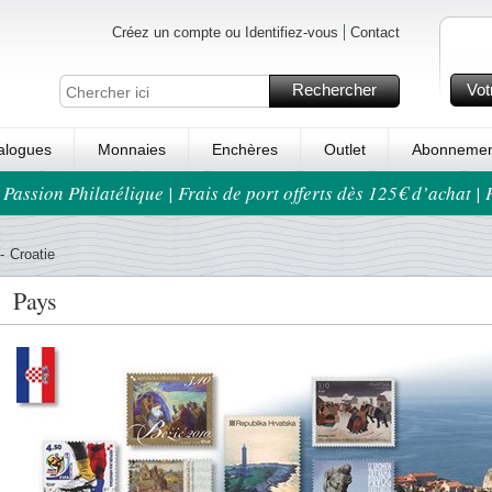
Créez un compte ou Identifiez-vous
Contact
Rechercher
Vot
alogues
Monnaies
Enchères
Outlet
Abonnemen
 Passion Philatélique | Frais de port offerts dès 125€ d’achat |
-
Croatie
Pays