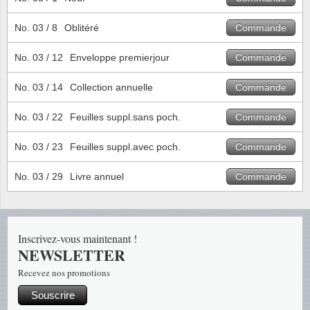
Loupes, lampes et microscopes
Abonnement
Pompie
Pièces
Allema
Lots de timbres
No. 03 / 8
Oblitéré
Commande
Pinces
Chèque cadeau
Europa
Thém. 
Allemag
Années
No. 03 / 12
Enveloppe premierjour
Commande
Matériel numismatique
Newsletter
Films
Thém. 
Allema
Présentation souvenir
No. 03 / 14
Collection annuelle
Commande
Pour le nouveau collectionneur
Politique de confidentialité
Fleurs/
Thémat
Amériq
No. 03 / 22
Feuilles suppl.sans poch.
Commande
Collections annuelles / livres
Fournitures de bureau
Géolog
Thémat
Animau
No. 03 / 23
Feuilles suppl.avec poch.
Commande
Vignettes de Noël et feuilles
Divers accessoires
Guerre
Thémat
Asie et
No. 03 / 29
Livre annuel
Commande
Jeux de cartes à collectionner
Localit
Thémat
Austral
Inscrivez-vous maintenant !
Médeci
Thémat
Autrich
NEWSLETTER
Monnai
Thémat
Belgiq
Recevez nos promotions
Souscrire
Organi
Thémat
Bulgari