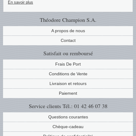
En savoir plus
Religio
Thémat
Canad
Théodore Champion S.A.
Royaut
Thémat
Chine
A propos de nous
Contact
Love
Thémat
Chypre
Satisfait ou remboursé
Scouts
Thémat
Colonie
Frais De Port
Sports/
Timbres
Coloni
Conditions de Vente
Livraison et retours
Timbre
Timbre
Colonie
Paiement
Transpo
Danem
Service clients
Tél.: 01 42 46 07 38
Person
Empire
Questions courantes
Chèque-cadeau
Année 
Espag